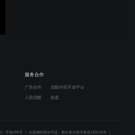
2019.10 马帮户外~醉美川
西之旅视频
2019.7 马帮户外~夏季新疆
之旅视频
服务合作
广告合作
优酷内容开放平台
2019.7 马帮户外~贵州全景
入驻优酷
娱盘
深度游视频
2019.5 马帮户外~广西桂林
游视频
）字第266号
出版物经营许可证：新出发京批字第直150118号