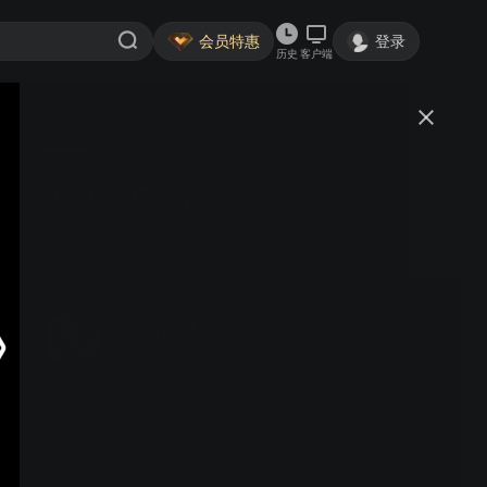
会员特惠
登录
历史
客户端
视频
讨论
2015年马帮户外草原之行
海画2015
关注
18粉丝
视频
2019.11马帮户外~巴蜀-鄂
西环线游视频