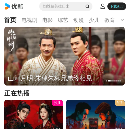
蜘蛛侠英雄归来
下载APP
首页
电视剧
电影
综艺
动漫
少儿
教育
生
山河月明·朱棣朱标兄弟终相见
正在热播
独播
VIP