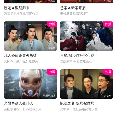
24集全
17集全
翘楚🔥涅槃归来
悬案🔥新案开启
陈都灵周翊然掀翻野心局
王传君黄觉高能对弈
独播
独播
30集全
29集全
凡人修仙🩸异教叛徒
月鳞绮纪·连环挖心案
吴师叔大战门派奸细惨死
群妖剧本杀 画皮难画心
独播
独播
更新至33话
34集全
光阴🔁敌人变仆人
以法之名·饭局被做局
金刚宗老祖：打不过就加入
局中局！黑社会给高官庆生