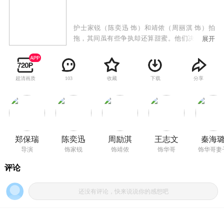
护士家锐（陈奕迅 饰）和靖侬（周丽淇 饰）拍
拖，其间虽有些争执却还算甜蜜。他们决定去欧
展开
洲旅游增进感情，出门那天，家锐却发现自己的
车不翼而飞。二人在停车场吵了起来，靖侬一气
之下提出分手，家锐也盛怒离去。意外的是，他
超清画质
收藏
下载
分享
103
竟然发现了车就在不远的街口处停着。 打开
后尾箱，家锐吃惊的发现里面竟然有一个浑身是
血的人，此人的同伴华哥（王志文 饰）用枪指着
家锐，劫持他上车当司机，一路上逃脱警察的追
捕，并且帮华哥的兄弟包扎疗伤。家锐多次想方
设法逃跑，都无果而终。唯一的一次机会，家锐
郑保瑞
陈奕迅
周励淇
王志文
秦海
本能逃掉，却为了一个孕妇而停下。这个孕妇，
导演
饰家锐
饰靖侬
饰华哥
饰华哥妻
想不到就是华哥的妻子（秦海璐 饰）。 靖侬
在等着家锐回心转意，想不到一等就等来了坏消
息，她不顾一切要救回情人。然而即使家锐一路
救人，却阻止不了悲剧的上演。