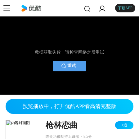
下载APP
数据获取失败，请检查网络之后重试
重试
预览播放中，打开优酷APP看高清完整版
枪林恋曲
+追
.
陈奕迅被劫持上贼船
8.5分