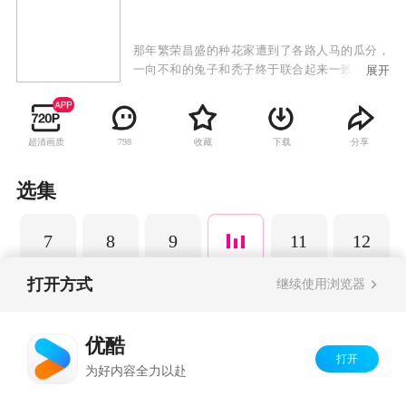
那年繁荣昌盛的种花家遭到了各路人马的瓜分，
一向不和的兔子和秃子终于联合起来一致对外，
展开
并约定了轮流当种花家的当家，可是秃子却背信
弃义还打了兔子。兔子发誓要用自己的双手创造
一个吃得饱穿的暖被人看得起的种花家。
超清画质
收藏
下载
分享
798
选集
7
8
9
11
12
打开方式
继续使用浏览器
Copyright©
2026
优酷 youku.com
版权所有
优酷
京ICP备06050721号-1
打开
为好内容全力以赴