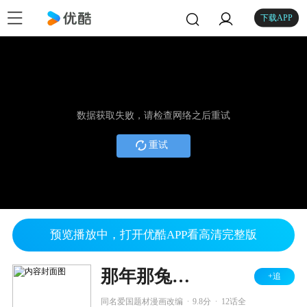
下载APP
数据获取失败，请检查网络之后重试
重试
预览播放中，打开优酷APP看高清完整版
那年那兔那些事儿
+追
.
.
同名爱国题材漫画改编
9.8分
12话全