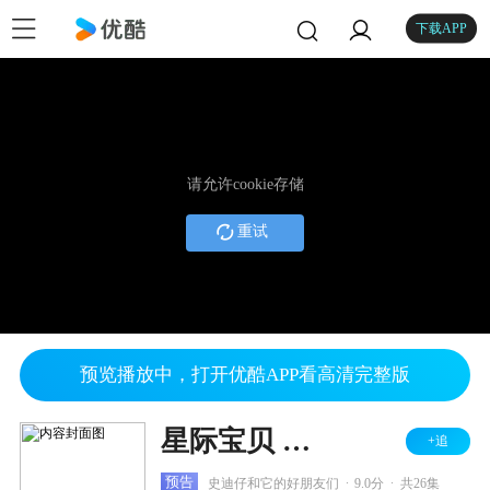
下载APP
请允许cookie存储
重试
预览播放中，打开优酷APP看高清完整版
星际宝贝 第二季
+追
.
.
预告
史迪仔和它的好朋友们
9.0分
共26集