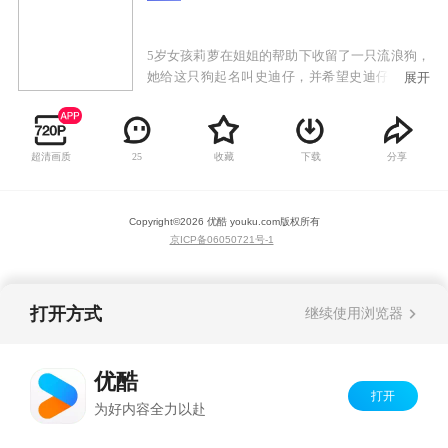
5岁女孩莉萝在姐姐的帮助下收留了一只流浪狗，
她给这只狗起名叫史迪仔，并希望史迪仔能够给
展开
自己的生活增添一份乐趣。但是史迪仔并不是可
怜的流浪狗，而是来自外星球的长着六支脚的危
险分子，只是在流放中偷跑到地球上来的！为了
超清画质
收藏
下载
分享
25
在地球上隐藏身份，史迪仔只能把自己的两只脚
藏起来，让自己看起来像是一只狗，在和莉萝相
处的日子里，小女孩的善良单纯让她和史迪仔成
Copyright©
2026
优酷 youku.com
版权所有
了形影不离的好伙伴。
京ICP备06050721号-1
打开方式
继续使用浏览器
优酷
打开
为好内容全力以赴