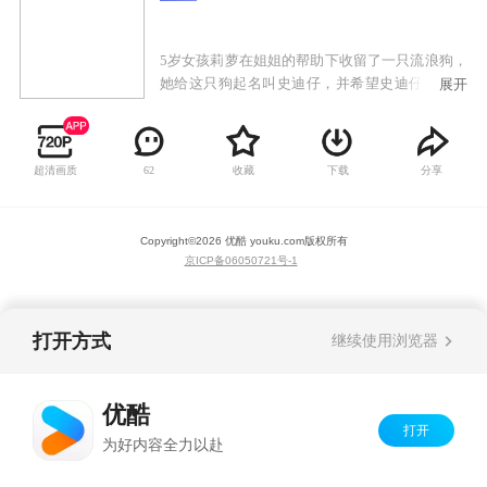
5岁女孩莉萝在姐姐的帮助下收留了一只流浪狗，
她给这只狗起名叫史迪仔，并希望史迪仔能够给
展开
自己的生活增添一份乐趣。但是史迪仔并不是可
怜的流浪狗，而是来自外星球的长着六支脚的危
险分子，只是在流放中偷跑到地球上来的！为了
超清画质
收藏
下载
分享
62
在地球上隐藏身份，史迪仔只能把自己的两只脚
藏起来，让自己看起来像是一只狗，在和莉萝相
处的日子里，小女孩的善良单纯让她和史迪仔成
Copyright©
2026
优酷 youku.com
版权所有
了形影不离的好伙伴。
京ICP备06050721号-1
打开方式
继续使用浏览器
优酷
打开
为好内容全力以赴