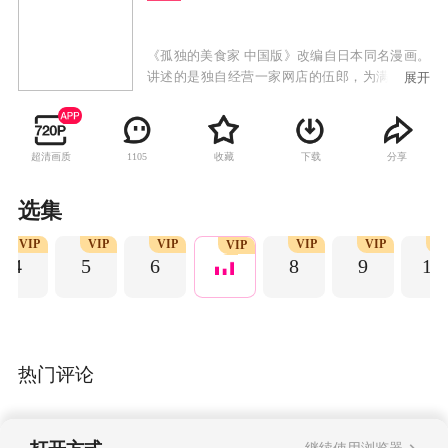
《孤独的美食家 中国版》改编自日本同名漫画。
讲述的是独自经营一家网店的伍郎，为满足客人
展开
需求每天穿梭于城市之中。他喜欢一个人独行，
却总是不经意间踏入陌生人的故事。他每天最大
的乐趣便是在工作之后独自寻觅美食。在平淡的
超清画质
收藏
下载
分享
1105
工作和生活里，他遇到许多的客人，一幕幕的人
生百态于眼前展开、收起、珍藏。如同每次工作
后独自享用的美食，这些人事与美味，简单平
选集
凡，却蕴藏着咀嚼不完的层层滋味。
VIP
VIP
VIP
VIP
VIP
V
VIP
4
5
6
8
9
10
热门评论