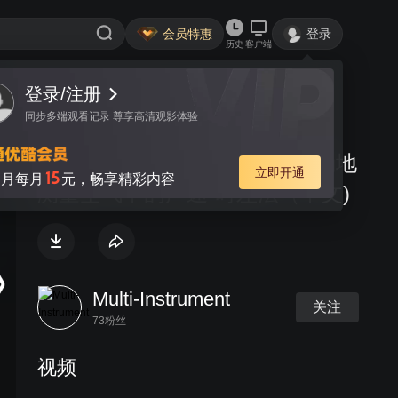
会员特惠
登录
历史
客户端
登录/注册
视频
讨论
同步多端观看记录 尊享高清观影体验
如何用电脑声卡和两个话筒准确地
立即开通
15
月每月
元，畅享精彩内容
测量空气中的声速-时差法（中文)
Multi-Instrument
关注
73粉丝
视频