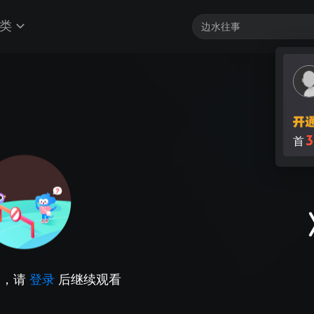
类
3
首
因，请
登录
后继续观看