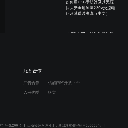
如何用USB示波器及其无源
探头安全地测量220V交流电
压及其谐波失真（中文）
如何用USB示波器进行浮地
或隔离测量并消除地线回路
的影响（中文）
如何检测喇叭、话筒和放大
服务合作
器的极性（中文）
广告合作
优酷内容开放平台
入驻优酷
娱盘
如何检测喇叭、话筒和放大
器的极性（英文）
）字第266号
出版物经营许可证：新出发京批字第直150118号