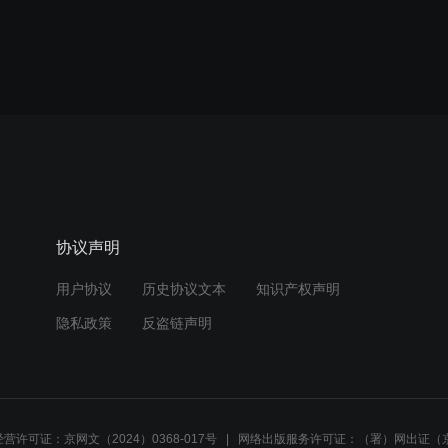
协议声明
用户协议
历史协议文本
知识产权声明
隐私政策
反盗链声明
营许可证：京网文（2024）0368-017号
网络出版服务许可证：（署）网出证（京