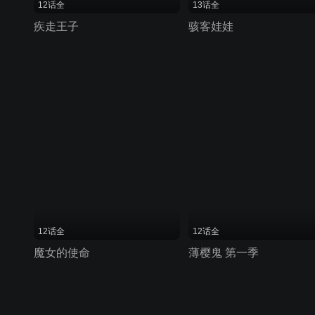
12话全
13话全
疾走王子
骇客娃娃
12话全
12话全
魔女的使命
薄樱鬼 第一季