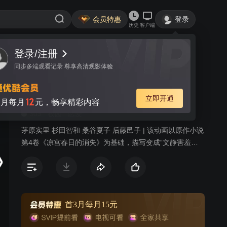
会员特惠
登录
历史
客户端
登录/注册
视频
讨论
141
同步多端观看记录 尊享高清观影体验
小长门有希的消失
简介
立即开通
12
月每月
元，畅享精彩内容
309
校园
恋爱
茅原实里 杉田智和 桑谷夏子 后藤邑子 | 该动画以原作小说
第4卷《凉宫春日的消失》为基础，描写变成“文静害羞少
女”的长门有希与男主角阿虚在平行世界的恋爱故事。
首3月每月15元