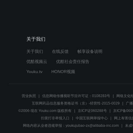
关于我们
关于我们
在线反馈
帧享设备说明
优酷视频云
优酷社会责任报告
Youku.tv
HONOR视频
营业执照
信息网络传播视听节目许可证：0108283号
网络文化经
互联网药品信息服务资格证书（京）-经营性-2015-0029
广播
©2006-现在 Youku.com 版权所有
京ICP证060288号
京ICP备060
扫黄打非举报入口
中国互联网举报中心
网上有害信
网络内容从业者违规举报：youkujubao-zx@alibaba-inc.com
未成年