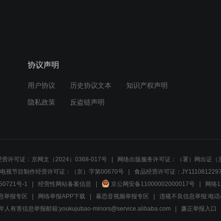
协议声明
用户协议
历史协议文本
知识产权声明
隐私政策
反盗链声明
营许可证：京网文（2024）0368-017号
网络出版服务许可证：（署）网出证（京
电视节目制作经营许可证：（京）字第00670号
食品经营许可证：JY1110812297
50721号-1
经营性网站备案信息
京公网安备11000002000017号
网络1
息举报专区
网络举报APP下载
暴恐音视频举报专区
违规不良信息举报:电话40081
人有害信息举报邮箱:youkujubao-minors@service.alibaba.com
廉正举报入口