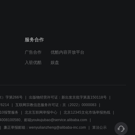
服务合作
广告合作
优酷内容开放平台
入驻优酷
娱盘
）字第266号
出版物经营许可证：新出发京批字第直150118号
6214
互联网宗教信息服务许可证：京（2022）0000083
10报警服务
北京互联网举报中心
北京12345文化市场举报热线
00580、邮箱youkujubao@service.alibaba.com
廉正举报邮箱：wenyulianzheng@alibaba-inc.com
算法公示