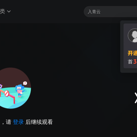
类
3
首
因，请
登录
后继续观看