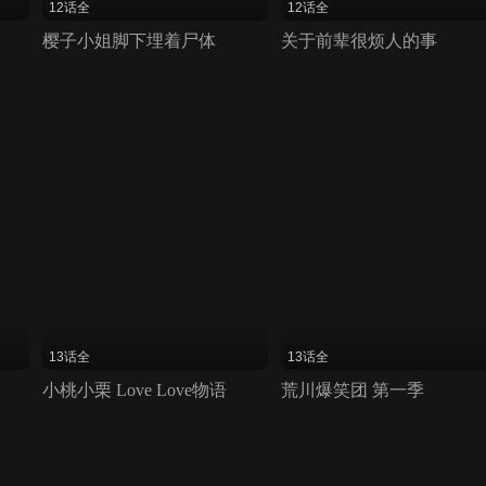
12话全
12话全
樱子小姐脚下埋着尸体
关于前辈很烦人的事
13话全
13话全
小桃小栗 Love Love物语
荒川爆笑团 第一季