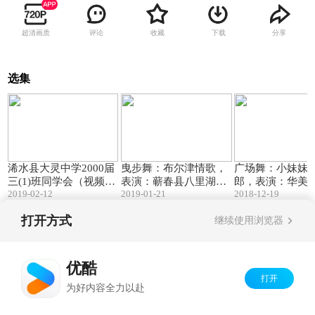
超清画质
评论
收藏
下载
分享
选集
06:30
04:08
浠水县大灵中学2000届
曳步舞：布尔津情歌，
广场舞：小妹妹
三(1)班同学会（视频相
表演：蕲春县八里湖舞
郎，表演：华美
2019-02-12
2019-01-21
2018-12-19
册）
蹈队
打开方式
继续使用浏览器
Copyright©
2026
优酷 youku.com
版权所有
京ICP备06050721号-1
优酷
打开
为好内容全力以赴