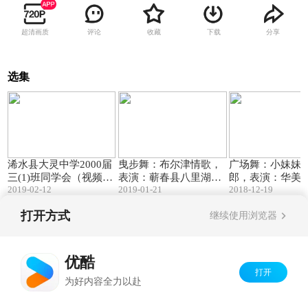
超清画质
评论
收藏
下载
分享
选集
06:30
04:08
浠水县大灵中学2000届
曳步舞：布尔津情歌，
广场舞：小妹妹
三(1)班同学会（视频相
表演：蕲春县八里湖舞
郎，表演：华美
2019-02-12
2019-01-21
2018-12-19
册）
蹈队
打开方式
继续使用浏览器
Copyright©
2026
优酷 youku.com
版权所有
京ICP备06050721号-1
优酷
打开
为好内容全力以赴