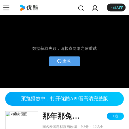
下载APP
数据获取失败，请检查网络之后重试
重试
预览播放中，打开优酷APP看高清完整版
那年那兔那些事儿
+追
.
.
同名爱国题材漫画改编
9.8分
12话全