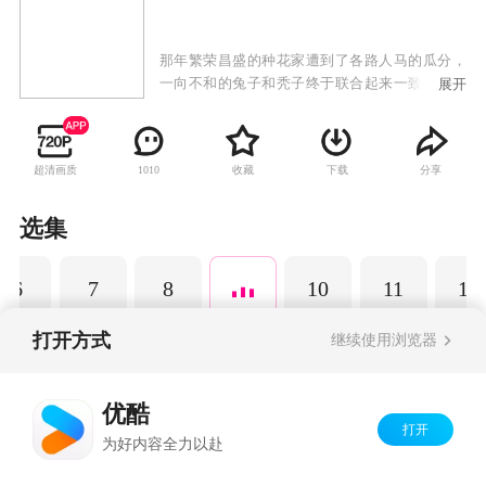
那年繁荣昌盛的种花家遭到了各路人马的瓜分，
一向不和的兔子和秃子终于联合起来一致对外，
展开
并约定了轮流当种花家的当家，可是秃子却背信
弃义还打了兔子。兔子发誓要用自己的双手创造
一个吃得饱穿的暖被人看得起的种花家。
超清画质
收藏
下载
分享
1010
选集
6
7
8
10
11
12
打开方式
继续使用浏览器
Copyright©
2026
优酷 youku.com
版权所有
优酷
京ICP备06050721号-1
打开
为好内容全力以赴