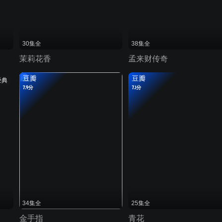
30集全
38集全
茉莉花香
孟来财传奇
豆瓣
豆瓣
经典
7.9分
7.1分
34集全
25集全
金手指
青花