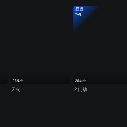
豆瓣
7.6分
26集全
28集全
天火
名门劫