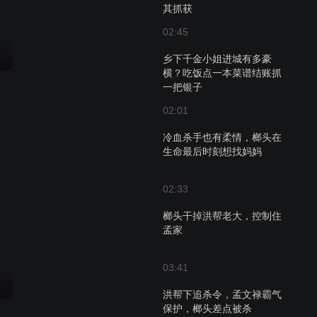
其抓获
02:45
乡下千金小姐进城有多豪
横？吃饭点一本菜谱结账抓
一把银子
02:01
冷血杀手也有柔情，榔头在
生命最后时刻想找妈妈
02:33
榔头干掉洪帮老大，控制住
孟家
03:41
洪帮下追杀令，孟文禄霸气
保护，榔头差点被杀