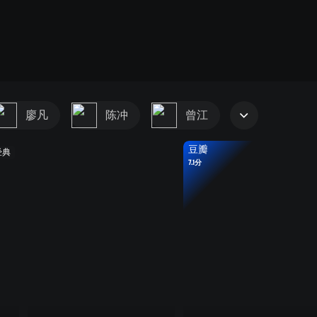
廖凡
陈冲
曾江
豆瓣
经典
7.1分