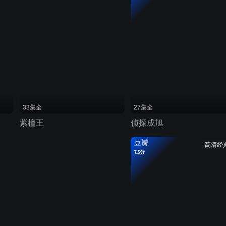
33集全
27集全
紫檀王
侦探成旭
豆瓣
高清经
7.3分