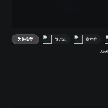
为你推荐
段奕宏
章婷婷
高清