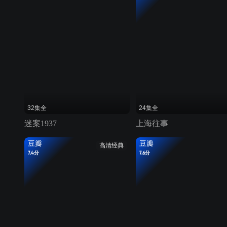
32集全
24集全
迷案1937
上海往事
豆瓣
豆瓣
高清经典
7.4分
7.6分