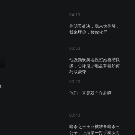
04:13
你明天处决，我来为你哭，
我来埋你，替你收尸
00:33
他强颜欢笑地祝贺她喜结良
缘，心怀鬼胎地盘算着如何
巧取豪夺
00:23
典
他们一直是双向奔赴啊
00:43
暗杀之王王亚樵准备暗杀三
公子，上海第一打手榔头将