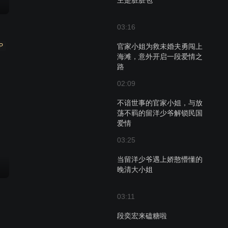
主是脏脏包
03:16
P
官家小姐为救未婚夫勇闯上
海滩，意外开启一段爱情之
路
02:09
不谙世事的官家小姐，与放
荡不羁的留洋少爷解锁民国
爱情
03:25
当留洋少爷遇上娇憨懵懂的
晚清大小姐
03:11
段奕宏来磕糖啦