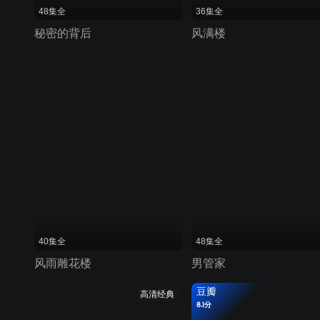
48集全
36集全
秘密的背后
风满楼
40集全
48集全
风雨雕花楼
男管家
豆瓣
高清经典
8.1分