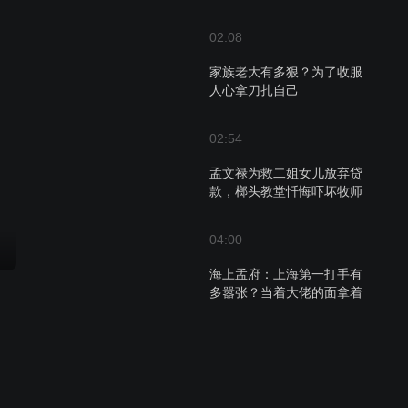
02:08
家族老大有多狠？为了收服
人心拿刀扎自己
02:54
孟文禄为救二姐女儿放弃贷
款，榔头教堂忏悔吓坏牧师
04:00
海上孟府：上海第一打手有
多嚣张？当着大佬的面拿着
机枪直接干
02:23
榔头干掉大佬有一席之地，
孟文禄开始复仇