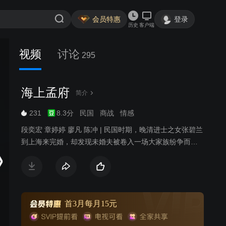
会员特惠
登录
历史
客户端
视频
讨论
295
海上孟府
简介
231
8.3分
民国
商战
情感
段奕宏 章婷婷 廖凡 陈冲 | 民国时期，晚清进士之女张碧兰
到上海来完婚，却发现未婚夫被卷入一场大家族纷争而被
关进监狱，一个机缘巧合的机会，她搭救了上海商界赫赫
有名的孟氏家族少东家孟文禄，张碧兰向孟文禄提出解救
李木华的请求时，孟文禄告诉她，父亲离世不久，家族企
业中很多部将的所作所为已经和父亲的实业救国的理想背
道而驰，孟文禄决心重新整顿家族，清理门户，而她的未
首3月每月15元
婚夫，只不过是被卷进去的一个小卒子。张碧兰目睹了旧