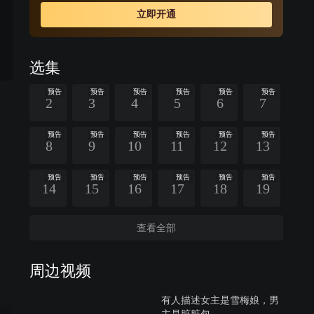
上海家族斗争的背叛、阴谋，也感受到了孟文禄坚韧、正
立即开通
义、美好的理想主义精神，她一直陪伴和帮助孟文禄走完
了家族改革的整个历程，两个人相爱了。但是，张碧兰有
婚约在身，孟文禄也因为形势所迫必须接受一桩政治婚
选集
姻，两个人不得不天各一方。张碧兰见到了未婚夫，正当
她心灰意冷的打算接受命运安排的时候，孟文禄放弃了婚
预告
预告
预告
预告
预告
预告
2
3
4
5
6
7
约，突然来到了她面前……
预告
预告
预告
预告
预告
预告
8
9
10
11
12
13
预告
预告
预告
预告
预告
预告
14
15
16
17
18
19
查看全部
周边视频
有人描述女主是雪梅娘，男