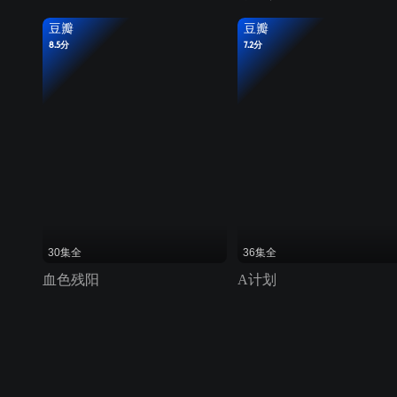
豆瓣
豆瓣
8.5分
7.2分
30集全
36集全
血色残阳
A计划