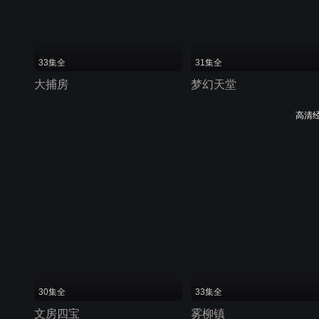
33集全
31集全
大捕房
梦幻天堂
高清
30集全
33集全
文房四宝
雾柳镇