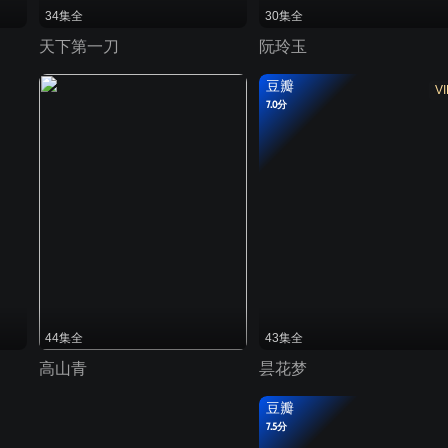
34集全
30集全
天下第一刀
阮玲玉
豆瓣
VI
7.0分
44集全
43集全
高山青
昙花梦
豆瓣
7.5分