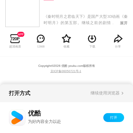
《秦时明月之君临天下》是国产大型3D动画《秦
时明月》的第五部。继续之前的剧情，第五部
展开
中，将会讲述蒙恬出击匈奴、秦皇东巡、焚书坑
儒、蜃楼东渡……等一系列历史故事。
超清画质
收藏
下载
分享
12668
Copyright©
2026
优酷 youku.com
版权所有
京ICP备06050721号-1
打开方式
继续使用浏览器
优酷
打开
为好内容全力以赴