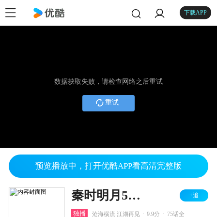
下载APP
数据获取失败，请检查网络之后重试
重试
预览播放中，打开优酷APP看高清完整版
秦时明月5君临天下
+追
.
.
独播
沧海横流 江湖再见
9.9分
75话全