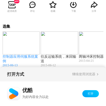
超清画质
评论
收藏
下载
分享
选集
1
04:44
07:26
控制器应用伺服系统案
往反运输系统，来回输
两轴冲床控制器
2015-04-21
例
送
2015-06-13
2015-06-12
打开方式
继续使用浏览器
Copyright©
2026
优酷 youku.com
版权所有
京ICP备06050721号-1
优酷
打开
为好内容全力以赴