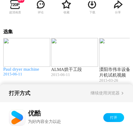
超清画质
评论
收藏
下载
分享
选集
0
00:54
01:39
Paul dryer machine
ALMA烘干工段
溧阳市伟丰设备
2015-06-11
2015-06-11
片机试机视频
2015-03-26
打开方式
继续使用浏览器
Copyright©
2026
优酷 youku.com
版权所有
京ICP备06050721号-1
优酷
打开
为好内容全力以赴