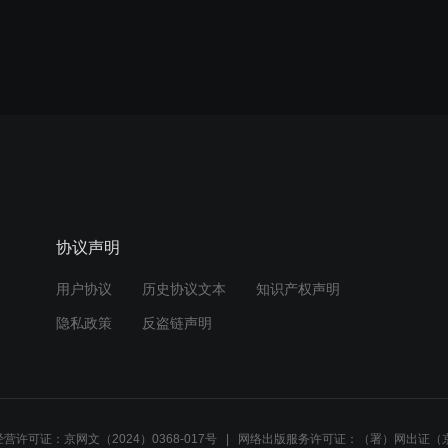
协议声明
用户协议
历史协议文本
知识产权声明
隐私政策
反盗链声明
营许可证：京网文（2024）0368-017号
网络出版服务许可证：（署）网出证（京