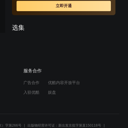
上海家族斗争的背叛、阴谋，也感受到了孟文禄坚韧、正
立即开通
义、美好的理想主义精神，她一直陪伴和帮助孟文禄走完
了家族改革的整个历程，两个人相爱了。但是，张碧兰有
婚约在身，孟文禄也因为形势所迫必须接受一桩政治婚
选集
姻，两个人不得不天各一方。张碧兰见到了未婚夫，正当
她心灰意冷的打算接受命运安排的时候，孟文禄放弃了婚
预告
预告
预告
预告
预告
预告
2
3
4
5
6
7
约，突然来到了她面前……
预告
预告
预告
预告
预告
预告
8
9
10
11
12
13
服务合作
预告
预告
预告
预告
预告
预告
14
15
16
17
18
19
广告合作
优酷内容开放平台
入驻优酷
娱盘
查看全部
周边视频
有人描述女主是雪梅娘，男
）字第266号
出版物经营许可证：新出发京批字第直150118号