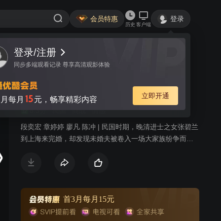
会员特惠
登录
历史
客户端
登录/注册
视频
讨论
292
同步多端观看记录 尊享高清观影体验
海上孟府
简介
立即开通
15
月每月
元，畅享精彩内容
8.3分
民国
商战
情感
段奕宏 章婷婷 廖凡 陈冲 | 民国时期，晚清进士之女张碧兰
到上海来完婚，却发现未婚夫被卷入一场大家族纷争而被
关进监狱，一个机缘巧合的机会，她搭救了上海商界赫赫
有名的孟氏家族少东家孟文禄，张碧兰向孟文禄提出解救
李木华的请求时，孟文禄告诉她，父亲离世不久，家族企
业中很多部将的所作所为已经和父亲的实业救国的理想背
道而驰，孟文禄决心重新整顿家族，清理门户，而她的未
首3月每月15元
婚夫，只不过是被卷进去的一个小卒子。张碧兰目睹了旧