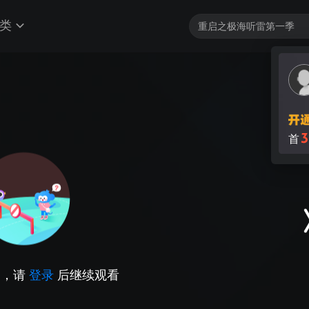
类
3
首
因，请
登录
后继续观看