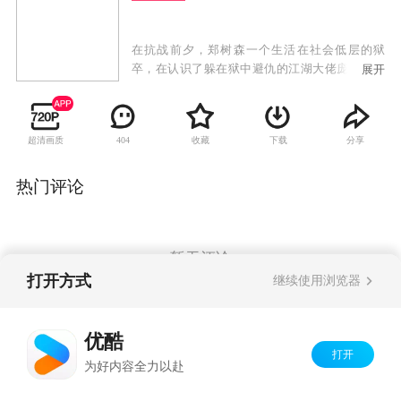
在抗战前夕，郑树森一个生活在社会低层的狱
卒，在认识了躲在狱中避仇的江湖大佬庞德后，
展开
被迫卷入了江湖仇杀的阴谋之中。为了生存，郑
树森和几个在弄堂里谋生的小兄弟，在庞德的安
排设计下，逐渐发展成上海滩帮派势力中的一股
超清画质
收藏
下载
分享
404
力量。郑树森、庞德、虞中和三股江湖帮派势力
之间的恩怨情仇不可避免的交织在一起，最终将
郑树森造就成一个青出于蓝的江湖大佬。这时日
热门评论
军开始进逼上海，对新四军等抗日组织进行追
杀。在民族大义面前庞德、郑树森和他的兄弟们
舍小我完成大我，投身于民族救亡的洪流中，用
鲜血写就了一段历史传奇。
暂无评论
打开方式
继续使用浏览器
Copyright©
2026
优酷 youku.com
版权所有
优酷
京ICP备06050721号-1
打开
为好内容全力以赴