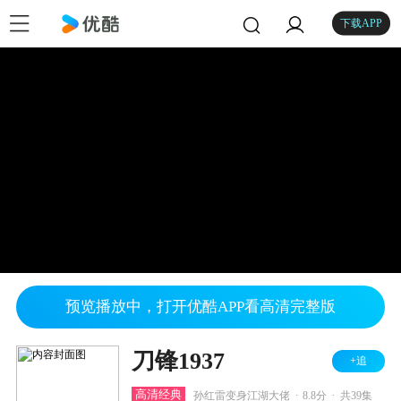
下载APP
预览播放中，打开优酷APP看高清完整版
刀锋1937
+追
.
.
高清经典
孙红雷变身江湖大佬
8.8分
共39集