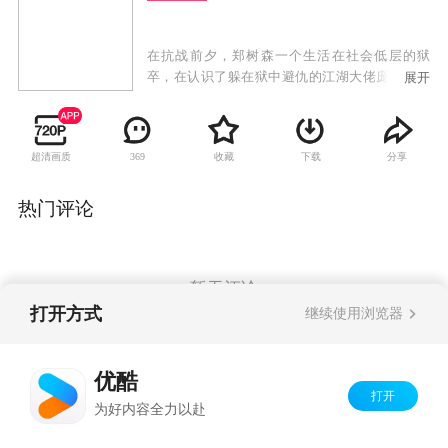
在抗战前夕，郑树森一个生活在社会低层的狱
卒，在认识了躲在狱中避仇的江湖大佬庞德后，
展开
被迫卷入了江湖仇杀的阴谋之中。为了生存，郑
树森和几个在弄堂里谋生的小兄弟，在庞德的安
排设计下，逐渐发展成上海滩帮派势力中的一股
超清画质
收藏
下载
分享
369
力量。郑树森、庞德、虞中和三股江湖帮派势力
之间的恩怨情仇不可避免的交织在一起，最终将
郑树森造就成一个青出于蓝的江湖大佬。这时日
热门评论
军开始进逼上海，对新四军等抗日组织进行追
杀。在民族大义面前庞德、郑树森和他的兄弟们
舍小我完成大我，投身于民族救亡的洪流中，用
鲜血写就了一段历史传奇。
暂无评论
打开方式
继续使用浏览器
Copyright©
2026
优酷 youku.com
版权所有
优酷
京ICP备06050721号-1
打开
为好内容全力以赴