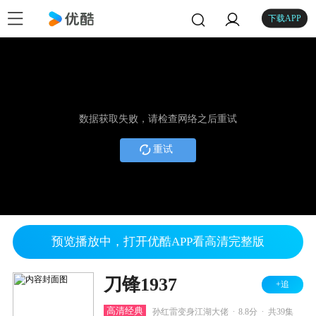
下载APP
数据获取失败，请检查网络之后重试
重试
预览播放中，打开优酷APP看高清完整版
刀锋1937
+追
.
.
高清经典
孙红雷变身江湖大佬
8.8分
共39集