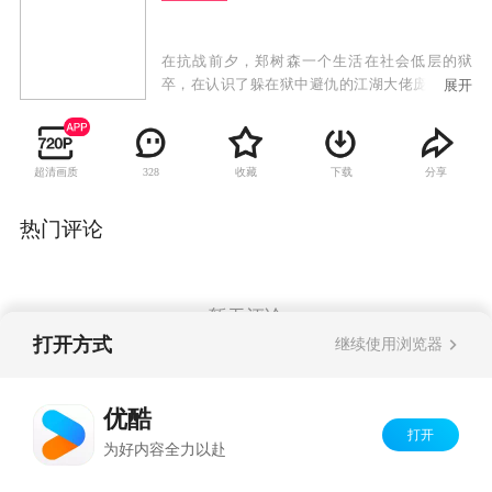
在抗战前夕，郑树森一个生活在社会低层的狱
卒，在认识了躲在狱中避仇的江湖大佬庞德后，
展开
被迫卷入了江湖仇杀的阴谋之中。为了生存，郑
树森和几个在弄堂里谋生的小兄弟，在庞德的安
排设计下，逐渐发展成上海滩帮派势力中的一股
超清画质
收藏
下载
分享
328
力量。郑树森、庞德、虞中和三股江湖帮派势力
之间的恩怨情仇不可避免的交织在一起，最终将
郑树森造就成一个青出于蓝的江湖大佬。这时日
热门评论
军开始进逼上海，对新四军等抗日组织进行追
杀。在民族大义面前庞德、郑树森和他的兄弟们
舍小我完成大我，投身于民族救亡的洪流中，用
鲜血写就了一段历史传奇。
暂无评论
打开方式
继续使用浏览器
Copyright©
2026
优酷 youku.com
版权所有
优酷
京ICP备06050721号-1
打开
为好内容全力以赴