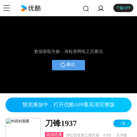
下载APP
数据获取失败，请检查网络之后重试
重试
预览播放中，打开优酷APP看高清完整版
刀锋1937
+追
.
.
高清经典
孙红雷变身江湖大佬
8.8分
共39集