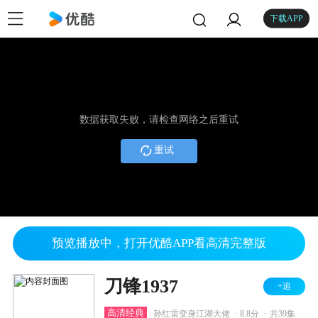
下载APP
数据获取失败，请检查网络之后重试
重试
预览播放中，打开优酷APP看高清完整版
刀锋1937
+追
.
.
高清经典
孙红雷变身江湖大佬
8.8分
共39集