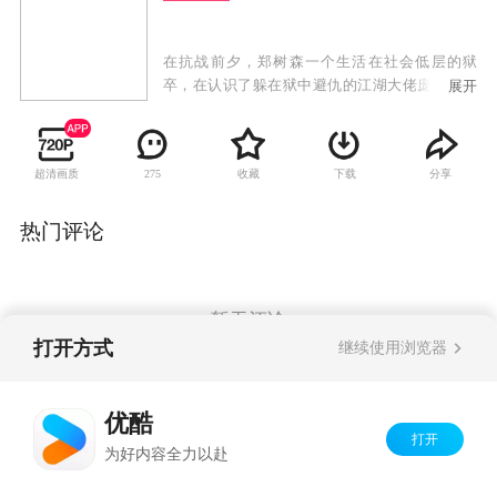
在抗战前夕，郑树森一个生活在社会低层的狱
卒，在认识了躲在狱中避仇的江湖大佬庞德后，
展开
被迫卷入了江湖仇杀的阴谋之中。为了生存，郑
树森和几个在弄堂里谋生的小兄弟，在庞德的安
排设计下，逐渐发展成上海滩帮派势力中的一股
超清画质
收藏
下载
分享
275
力量。郑树森、庞德、虞中和三股江湖帮派势力
之间的恩怨情仇不可避免的交织在一起，最终将
郑树森造就成一个青出于蓝的江湖大佬。这时日
热门评论
军开始进逼上海，对新四军等抗日组织进行追
杀。在民族大义面前庞德、郑树森和他的兄弟们
舍小我完成大我，投身于民族救亡的洪流中，用
鲜血写就了一段历史传奇。
暂无评论
打开方式
继续使用浏览器
Copyright©
2026
优酷 youku.com
版权所有
优酷
京ICP备06050721号-1
打开
为好内容全力以赴