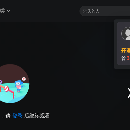
类
3
首
因，请
登录
后继续观看