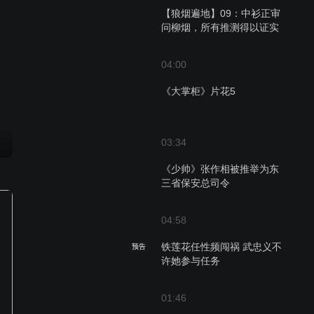
【狼烟遍地】09：中衫正审
问柳烟，所有推测得以证实
04:00
《大掌柜》片花5
03:34
《少帅》张作相被推举为东
三省保安总司令
04:58
铁莲花任性频闯祸 武忠义不
预告
许她参与任务
01:46