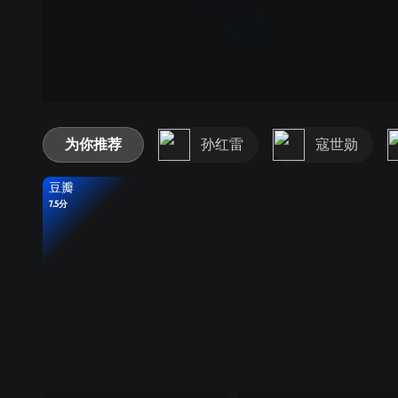
为你推荐
孙红雷
寇世勋
豆瓣
7.5分