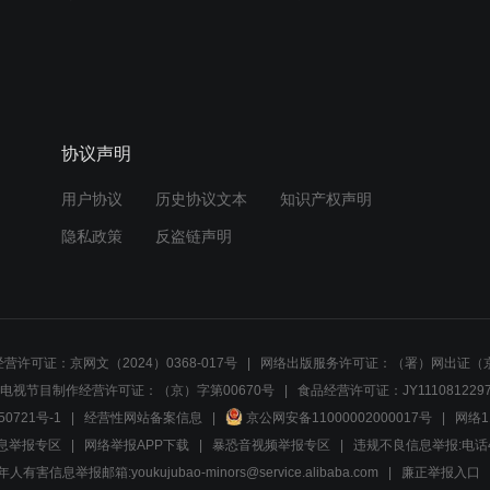
协议声明
用户协议
历史协议文本
知识产权声明
隐私政策
反盗链声明
营许可证：京网文（2024）0368-017号
网络出版服务许可证：（署）网出证（京
电视节目制作经营许可证：（京）字第00670号
食品经营许可证：JY1110812297
50721号-1
经营性网站备案信息
京公网安备11000002000017号
网络1
息举报专区
网络举报APP下载
暴恐音视频举报专区
违规不良信息举报:电话40081
人有害信息举报邮箱:youkujubao-minors@service.alibaba.com
廉正举报入口