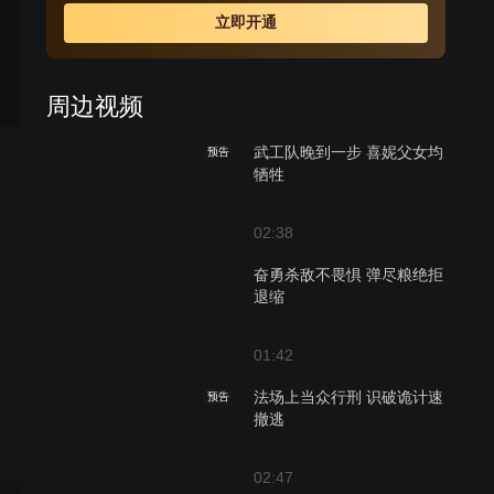
立即开通
周边视频
武工队晚到一步 喜妮父女均
预告
牺牲
02:38
奋勇杀敌不畏惧 弹尽粮绝拒
退缩
01:42
法场上当众行刑 识破诡计速
预告
撤逃
02:47