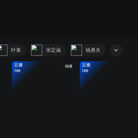
叶童
张定涵
钱勇夫
豆瓣
豆瓣
独播
7.3分
7.3分