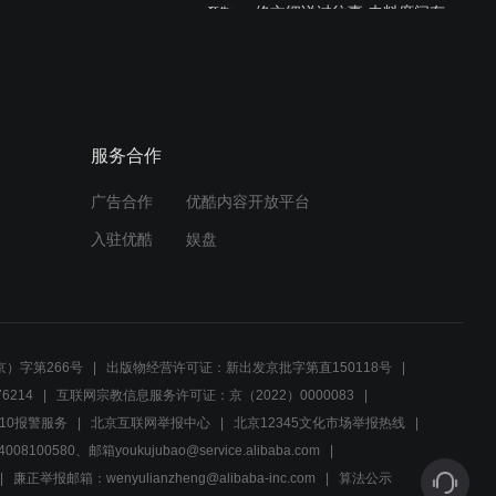
修文细说过往事 未料席间有
预告
异心
02:56
酒后失言露身份 如九被捕入
服务合作
监牢
广告合作
优酷内容开放平台
02:53
入驻优酷
娱盘
《少帅》心中悲痛难诉说
02:22
）字第266号
出版物经营许可证：新出发京批字第直150118号
《少帅》21-22集预告片
6214
互联网宗教信息服务许可证：京（2022）0000083
10报警服务
北京互联网举报中心
北京12345文化市场举报热线
00580、邮箱youkujubao@service.alibaba.com
02:00
廉正举报邮箱：wenyulianzheng@alibaba-inc.com
算法公示