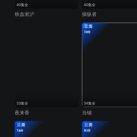
40集全
40集全
铁血淞沪
操纵者
豆瓣
7.0分
33集全
34集全
夜来香
当铺
豆瓣
豆瓣
7.6分
8.1分