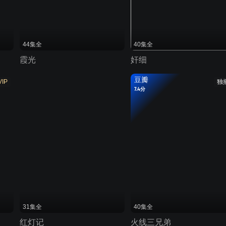
44集全
40集全
霞光
奸细
豆瓣
VIP
独
7.4分
31集全
40集全
红灯记
火线三兄弟