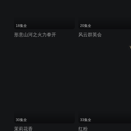
18集全
20集全
形意山河之火力拳开
风云群英会
30集全
33集全
茉莉花香
红粉