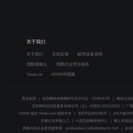
关于我们
关于我们
在线反馈
帧享设备说明
优酷视频云
优酷社会责任报告
Youku.tv
HONOR视频
营业执照
信息网络传播视听节目许可证：0108283号
网络文化经
互联网药品信息服务资格证书（京）-经营性-2015-0029
广播
©2006-现在 Youku.com 版权所有
京ICP证060288号
京ICP备060
扫黄打非举报入口
中国互联网举报中心
网上有害信
网络内容从业者违规举报：youkujubao-zx@alibaba-inc.com
未成年