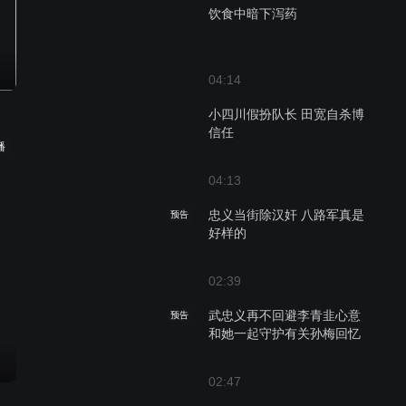
饮食中暗下泻药
04:14
小四川假扮队长 田宽自杀博
信任
播
04:13
忠义当街除汉奸 八路军真是
预告
好样的
02:39
武忠义再不回避李青韭心意
预告
和她一起守护有关孙梅回忆
02:47