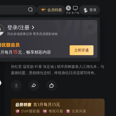
会员特惠
登录
历史
客户端
登录/注册
视频
讨论
289
同步多端观看记录 尊享高清观影体验
刀锋1937
简介
立即开通
15
月每月
元，畅享精彩内容
8.2分
剧情
谍战
孙红雷 寇世勋 叶童 张定涵 | 狱卒郑树森卷入江湖仇杀，与
庞德结盟，恩怨情仇交织，终投身抗日洪流谱写传奇。
首3月每月15元