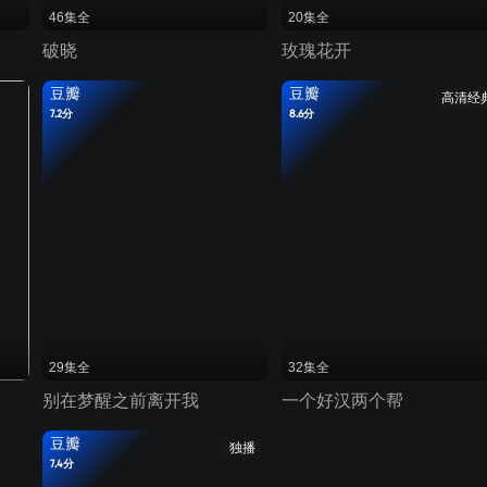
46集全
20集全
破晓
玫瑰花开
豆瓣
豆瓣
高清经
7.2分
8.6分
29集全
32集全
别在梦醒之前离开我
一个好汉两个帮
豆瓣
独播
7.4分