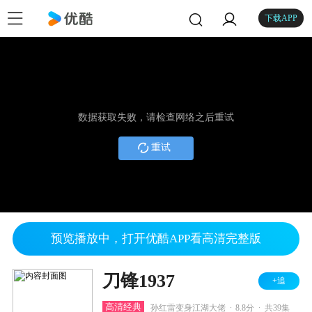
下载APP
数据获取失败，请检查网络之后重试
重试
预览播放中，打开优酷APP看高清完整版
刀锋1937
+追
.
.
高清经典
孙红雷变身江湖大佬
8.8分
共39集