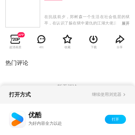
在抗战前夕，郑树森一个生活在社会低层的狱
卒，在认识了躲在狱中避仇的江湖大佬庞德后，
展开
被迫卷入了江湖仇杀的阴谋之中。为了生存，郑
树森和几个在弄堂里谋生的小兄弟，在庞德的安
排设计下，逐渐发展成上海滩帮派势力中的一股
超清画质
收藏
下载
分享
491
力量。郑树森、庞德、虞中和三股江湖帮派势力
之间的恩怨情仇不可避免的交织在一起，最终将
郑树森造就成一个青出于蓝的江湖大佬。这时日
热门评论
军开始进逼上海，对新四军等抗日组织进行追
杀。在民族大义面前庞德、郑树森和他的兄弟们
舍小我完成大我，投身于民族救亡的洪流中，用
鲜血写就了一段历史传奇。
暂无评论
打开方式
继续使用浏览器
Copyright©
2026
优酷 youku.com
版权所有
优酷
京ICP备06050721号-1
打开
为好内容全力以赴