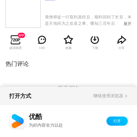
唐僧师徒一行取到真经后，顺利回到了长安，本
是天地间为之欢喜之事。哪知三百年后，佛祖圆
展开
寂之时，天地突生异变。魔教教头无天突然降临
到现场，占领要地灵山，自封为“无天佛祖”。33
年后，如来会借助转世灵童回归，集齐17颗舍利
超清画质
收藏
下载
分享
1345
子，再次重返三界。而他们的目标就是夺得这17
颗舍利子，进而杀死转世灵童，称霸三界。唐僧
被无天关进了冥界。知道了无天的野心后，唐僧
热门评论
利用紧箍咒，让在花果山的悟空和八戒意识到三
界目前正面临着重大问题。而另一边，转世灵童
乔灵儿正在一天天长大，一场恶斗即将开幕。
暂无评论
打开方式
继续使用浏览器
Copyright©
2026
优酷 youku.com
版权所有
优酷
京ICP备06050721号-1
打开
为好内容全力以赴