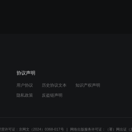
协议声明
用户协议
历史协议文本
知识产权声明
隐私政策
反盗链声明
营许可证：京网文（2024）0368-017号
网络出版服务许可证：（署）网出证（京