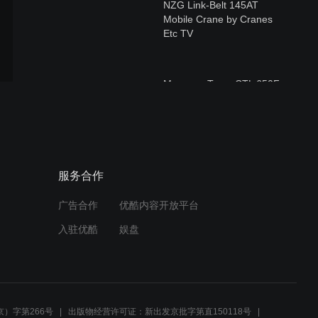
NZG Link-Belt 145AT
Mobile Crane by Cranes
Etc TV
Meccano Terex CTL 650F-
45 Tower Crane (Update 1)
by Cranes Etc TV
Diecast Masters Caterpillar
服务合作
352 UHD by Cranes Etc TV
广告合作
优酷内容开放平台
入驻优酷
娱盘
WSI Volvo FH4 'Saan' by
Cranes Etc TV
）字第266号
出版物经营许可证：新出发京批字第直150118号