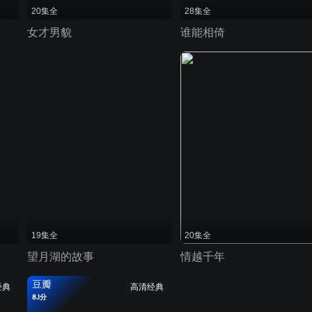
20集全
28集全
女才男貌
谁能相倚
19集全
20集全
望月湖的故事
情越千年
豆瓣
经典
高清经典
8.1分