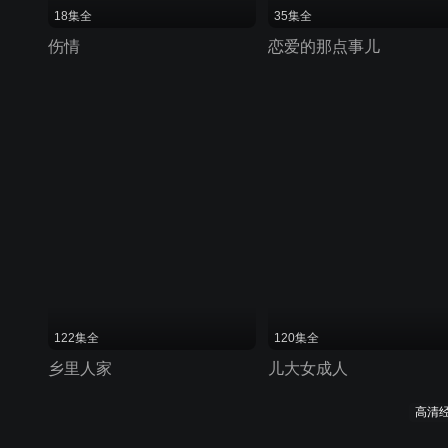
18集全
35集全
伤情
恋爱的那点事儿
122集全
120集全
乡里人家
儿大女成人
高清