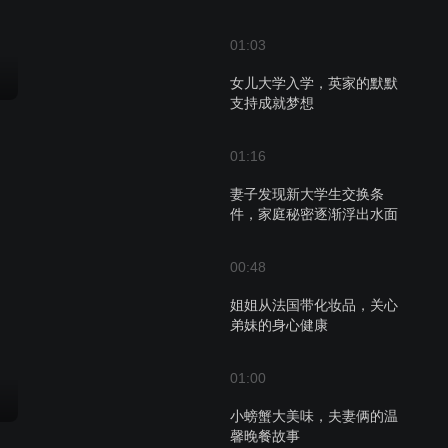
01:03
女儿大学入学，英家的默默
支持成就梦想
01:16
妻子发现新大学生交换条
件，家庭秘密逐渐浮出水面
00:48
姐姐从法国带化妆品，关心
弟妹的身心健康
01:00
小螃蟹大美味，夫妻俩的温
馨晚餐故事