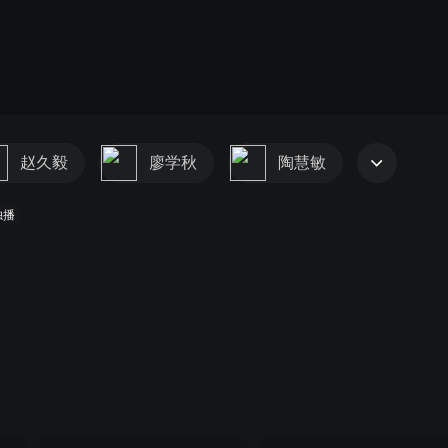
赵久毅
廖学秋
陶慧敏
独播