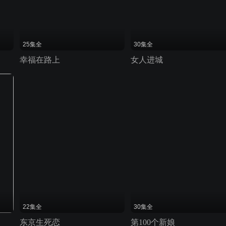
25集全
30集全
幸福在路上
女人进城
22集全
30集全
东京生死恋
第100个新娘