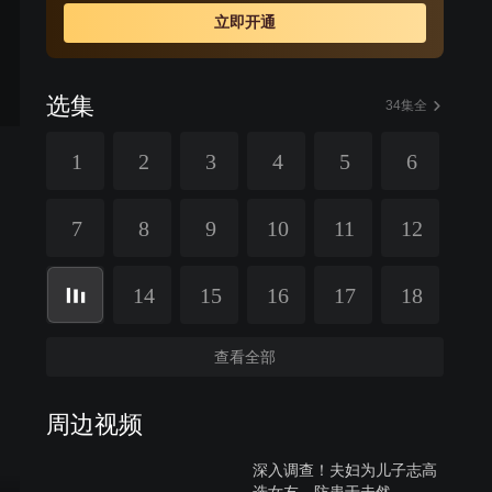
场变故疑云也终于云开雾散，素馨伴随皓冬及众亲友们终
立即开通
于走向阳光灿烂的新天地。
选集
34集全
1
2
3
4
5
6
7
8
9
10
11
12
14
15
16
17
18
查看全部
周边视频
深入调查！夫妇为儿子志高