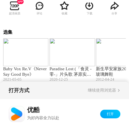
超清画质
评论
收藏
下载
分享
选集
03:17
04:54
Baby Vox Re.V《Never
Paradise Lost (「食灵 -
新生早安家族2012
Say Good Bye》
零-」片头歌 茅原实里
玻璃舞鞋
2021-05-05
2020-12-25
2012-04-24
真人PV
打开方式
继续使用浏览器
Copyright©
2026
优酷 youku.com
版权所有
京ICP备06050721号-1
优酷
打开
为好内容全力以赴