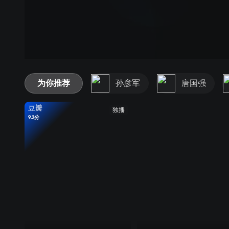
为你推荐
孙彦军
唐国强
豆瓣
独播
9.2分