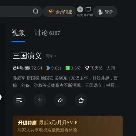
会员特惠
登录
历史
客户端
视频
讨论
6187
三国演义
简介
72.64
9.6分
9.6分
飞天奖
人间宝酷
历史
N刷指数
孙彦军 唐国强 鲍国安 吴晓东 | 东汉末年，群雄并起，曹
操、刘备、孙权等英雄豪杰不断涌现，三国鼎立，书写传
奇历史。
最低6元/月升SVIP
与家人共享电视端极致观看体验