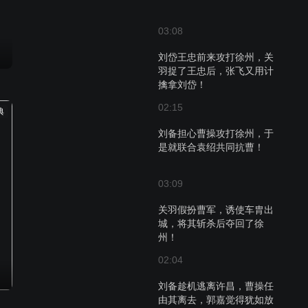
03:08
刘岱王忠前来攻打徐州，关
羽捉了王忠后，张飞又用计
擒拿刘岱！
02:15
典
刘备担心曹操攻打徐州，于
是就联合袁绍共同抗曹！
03:09
关羽假扮曹军，诱使车胄出
城，将其斩杀后夺回了徐
州！
02:04
刘备趁机逃离许昌，曹操任
由其离去，郭嘉觉得犹如放