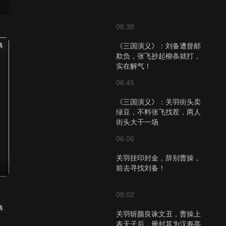
08:38
典
《三国演义》：刘备遭督邮
欺负，张飞抄起柳条就打，
实在解气！
06:45
《三国演义》：关羽街头卖
绿豆，不料张飞找茬，两人
街头大干一场
06:06
关羽挂印封金，辞别曹操，
前去寻找刘备！
08:02
典
关羽斩颜良诛文丑，曹操上
表天子后，册封其为汉寿亭