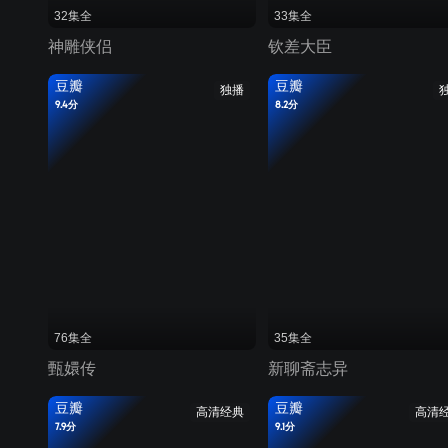
32集全
33集全
神雕侠侣
钦差大臣
豆瓣
豆瓣
独播
9.4分
8.2分
76集全
35集全
甄嬛传
新聊斋志异
豆瓣
豆瓣
高清经典
高清
7.9分
9.1分