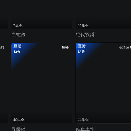
7集全
40集全
白蛇传
绝代双骄
豆瓣
豆瓣
经典
独播
高清经
8.6分
9.4分
40集全
44集全
寻秦记
雍正王朝