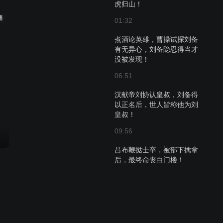
虎归山！
播
01:32
煮酒论英雄，曹操试探刘备
有无异心，刘备隐忍得当才
没被发现！
06:51
汉献帝刘协认皇叔，刘备得
以正名后，世人皆称他为刘
皇叔！
09:56
吕布鞭挞士卒，被部下擒拿
后，最终命丧白门楼！
04:22
吕布中了陈登之计，一天内
连失三城，无奈之下只能退