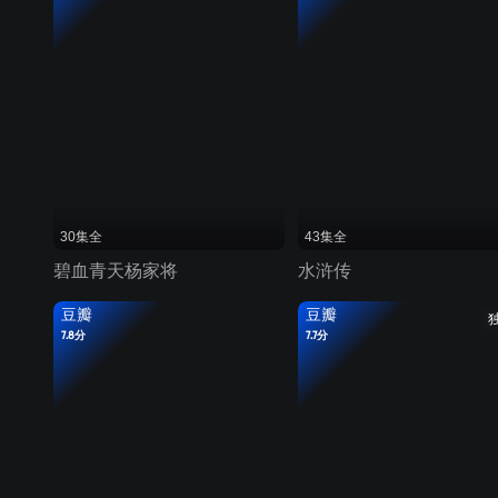
30集全
43集全
碧血青天杨家将
水浒传
豆瓣
豆瓣
7.8分
7.7分