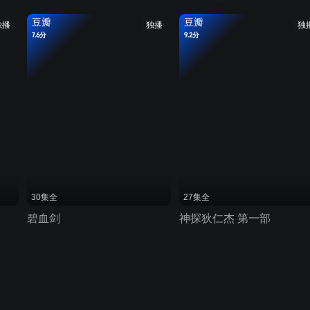
豆瓣
豆瓣
独播
独播
独
7.6分
9.2分
30集全
27集全
碧血剑
神探狄仁杰 第一部