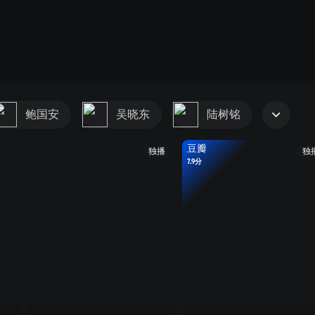
鲍国安
吴晓东
陆树铭
豆瓣
独播
独
7.9分