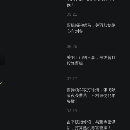
侯！
03:21
曹操赐袍赠马，关羽却始终
心向刘备！
06:25
关羽土山约三事，最终暂且
投降曹操！
07:17
P
曹操领军攻打徐州，张飞献
策夜袭曹营，不料致使兄弟
失散！
03:19
吉平破指修诏，与董承密谋
后，打算趁机毒害曹操！