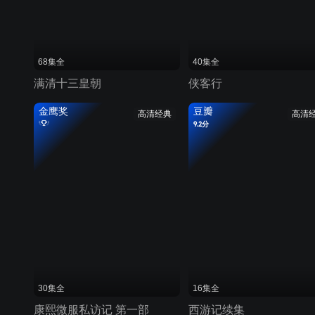
68集全
40集全
满清十三皇朝
侠客行
金鹰奖
豆瓣
高清经典
高清
9.2分
30集全
16集全
康熙微服私访记 第一部
西游记续集