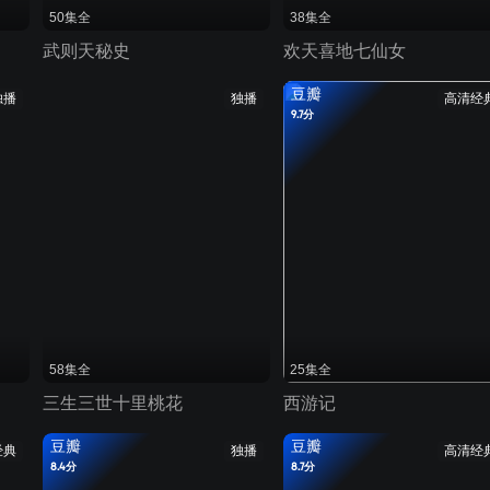
50集全
38集全
武则天秘史
欢天喜地七仙女
豆瓣
独播
独播
高清经
9.7分
58集全
25集全
三生三世十里桃花
西游记
豆瓣
豆瓣
经典
独播
高清经
8.4分
8.7分