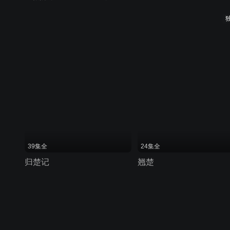
39集全
24集全
归楚记
翘楚