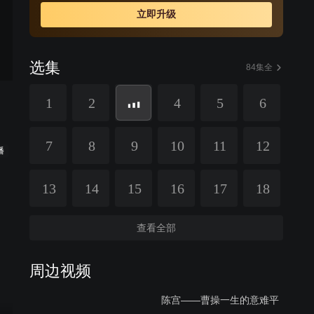
立即升级
选集
84集全
1
2
4
5
6
7
8
9
10
11
12
播
13
14
15
16
17
18
查看全部
周边视频
陈宫——曹操一生的意难平