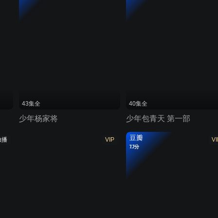
43集全
40集全
少年杨家将
少年包青天 第一部
豆瓣
独播
VIP
VI
7.7分