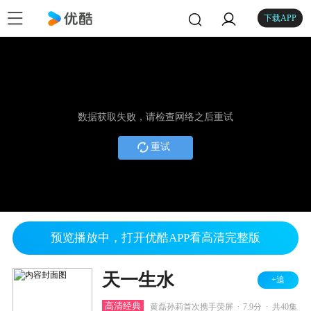
下载APP
数据获取失败，请检查网络之后重试
重试
预览播放中，打开优酷APP看高清完整版
天一生水
+追
.
.
高清经典
黄磊孙莉首次携手荧屏
7.9分
共40集