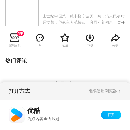
上世纪中国第一藏书楼宁波天一阁，清末民初时
局动荡，范家主人范榛却一直固守着祖宗留下的
展开
藏书。叔涵是他收养的孩子，从小记忆力惊人，
他喜欢上了父亲老友林正公的女儿林若云，两人
相约私奔，却被家人发现，若云溺水身亡，叔涵
超清画质
收藏
下载
分享
9
流落江湖，遇到了与若云长得一样的混血姑娘明
妮，两人陷入欲罢不能的恋情中。
热门评论
暂无评论
打开方式
继续使用浏览器
Copyright©
2026
优酷 youku.com
版权所有
优酷
京ICP备06050721号-1
打开
为好内容全力以赴