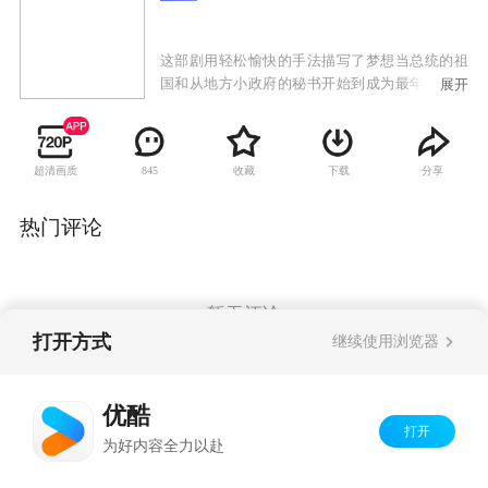
这部剧用轻松愉快的手法描写了梦想当总统的祖
国和从地方小政府的秘书开始到成为最年轻市长
展开
的辛未来之间发生的种种令人捧腹大笑的故事。
九年来一直在家待业的辛未来终于接到了通过10
级公务员考试的通知，虽然只是一个在政府里端
超清画质
收藏
下载
分享
845
茶倒水的职务，但是她仍很兴奋，梦想有朝一日
考上9级公务员。不料却卷入了政府内部的权力斗
争当中，阴差阳错地当上了市长。
热门评论
暂无评论
打开方式
继续使用浏览器
Copyright©
2026
优酷 youku.com
版权所有
优酷
京ICP备06050721号-1
打开
为好内容全力以赴