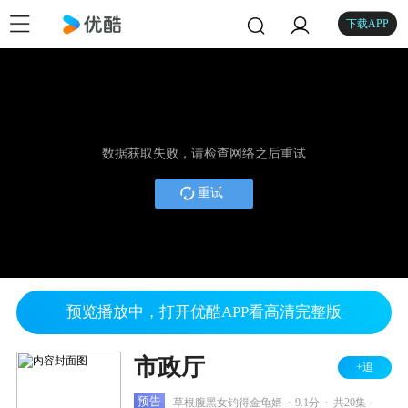
下载APP
数据获取失败，请检查网络之后重试
重试
预览播放中，打开优酷APP看高清完整版
市政厅
+追
.
.
预告
草根腹黑女钓得金龟婿
9.1分
共20集