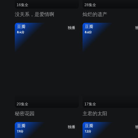
16集全
28集全
没关系，是爱情啊
灿烂的遗产
豆瓣
豆瓣
独播
8.4分
8.6分
20集全
17集全
秘密花园
主君的太阳
豆瓣
豆瓣
独播
7.9分
7.2分