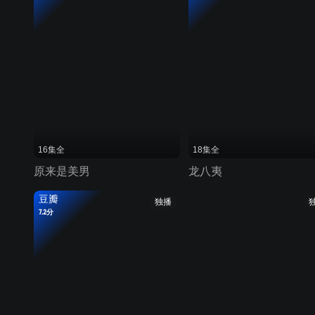
16集全
18集全
原来是美男
龙八夷
豆瓣
独播
7.2分