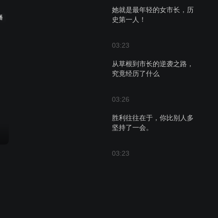
她就是最年轻的女市长，历
播
史第一人！
03:23
从草根到市长的逆袭之路，
究竟经历了什么
03:26
胜利往往在于，你比别人多
坚持了一会。
03:23
女人为了竞选市长，到底经
历了啥？
04:02