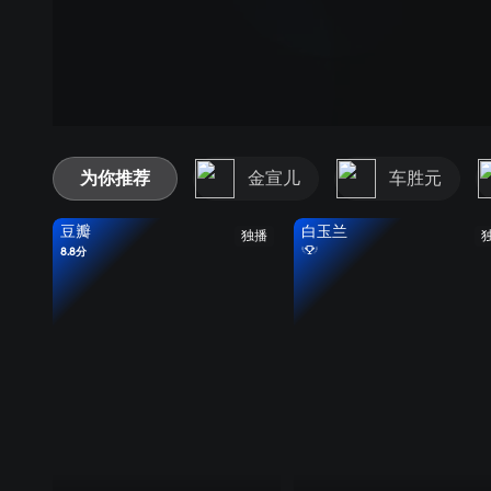
为你推荐
金宣儿
车胜元
豆瓣
白玉兰
独播
8.8分