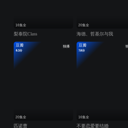
16集全
20集全
梨泰院Class
海德、哲基尔与我
豆瓣
豆瓣
独播
8.3分
7.8分
20集全
16集全
匹诺曹
不要恋爱要结婚