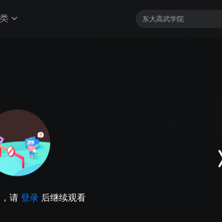
类
因，请
登录
后继续观看