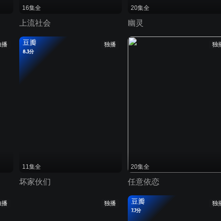
16集全
20集全
上流社会
幽灵
豆瓣
独播
独播
独
8.3分
11集全
20集全
坏家伙们
任意依恋
豆瓣
独播
独播
独
7.7分