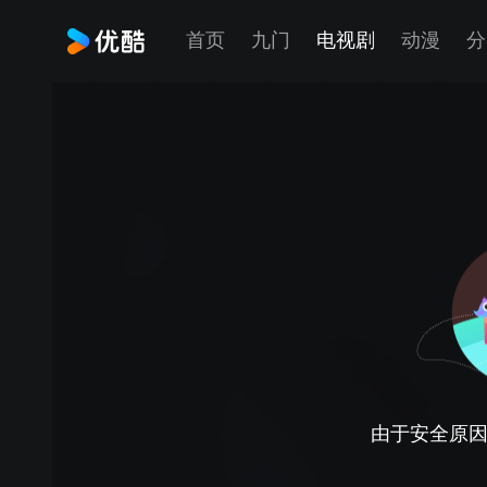
首页
九门
电视剧
动漫
分
由于安全原