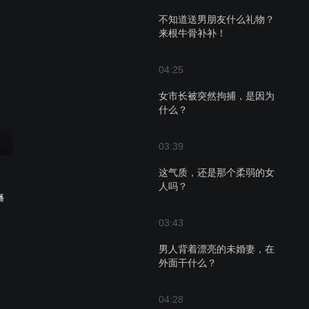
不知道送男朋友什么礼物？
来根牛骨补补！
04:25
女市长被突然拘捕，是因为
什么？
03:39
这气质，还是那个柔弱的女
人吗？
播
03:43
男人背着漂亮的未婚妻，在
外面干什么？
04:28