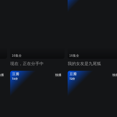
16集全
16集全
现在，正在分手中
我的女友是九尾狐
豆瓣
豆瓣
独播
独播
独
7.4分
7.2分