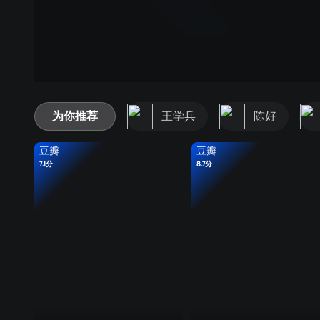
为你推荐
王学兵
陈好
豆瓣
豆瓣
7.1分
8.7分