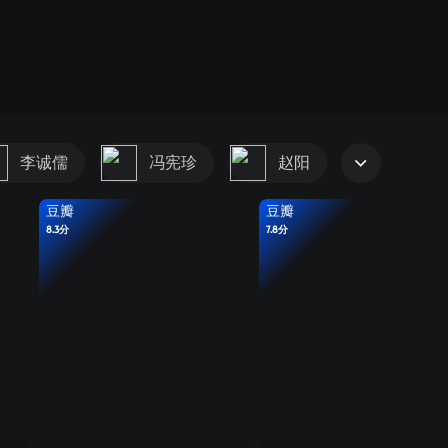
李诚儒
冯宪珍
赵阳
豆瓣
豆瓣
8.3分
7.8分