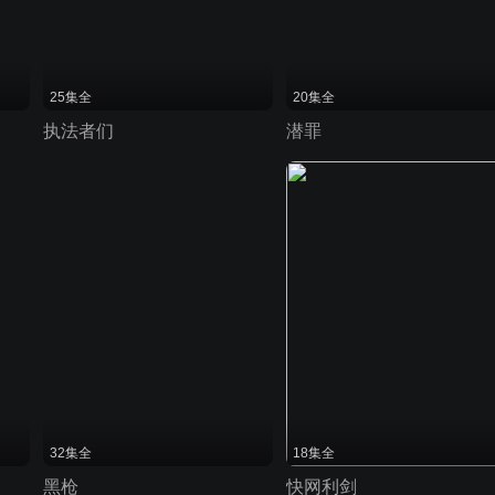
25集全
20集全
执法者们
潜罪
32集全
18集全
黑枪
快网利剑