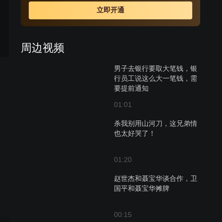
欲揭开这层面纱的将破未破之际，风云顿起。
立即开通
周边视频
男子去银行要取大笔钱，银
行员工说这么大一笔钱，需
要提前通知
01:01
杀我别用山河刀，这兄弟情
也太好哭了！
01:20
赵世杰和聂宝华谈合作，卫
国平和聂宝华摊牌
00:15