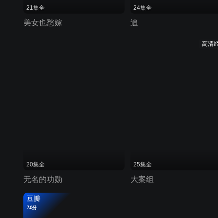
21集全
24集全
美女也愁嫁
追
高清
20集全
25集全
无名的功勋
大案组
豆瓣
7.0分