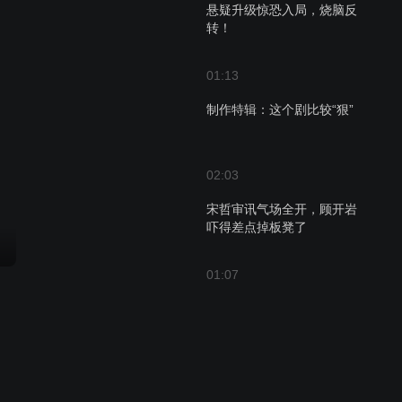
悬疑升级惊恐入局，烧脑反
转！
01:13
制作特辑：这个剧比较“狠”
02:03
宋哲审讯气场全开，顾开岩
吓得差点掉板凳了
01:07
万海被判，想要活着都这么
难！
22:30