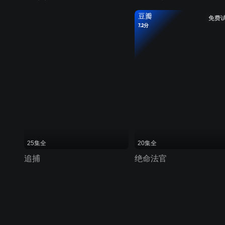
豆瓣
免费
7.2分
25集全
20集全
追捕
绝命法官