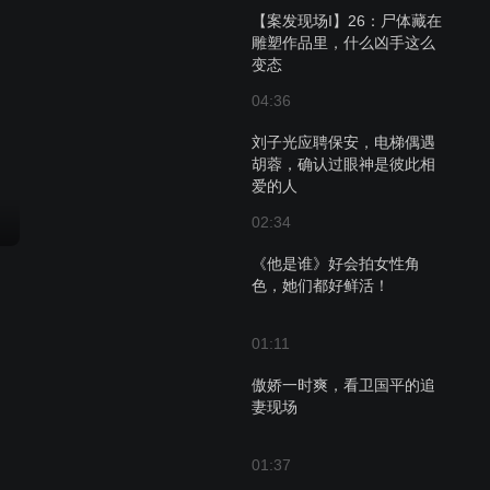
【案发现场I】26：尸体藏在
雕塑作品里，什么凶手这么
变态
04:36
刘子光应聘保安，电梯偶遇
胡蓉，确认过眼神是彼此相
爱的人
02:34
《他是谁》好会拍女性角
色，她们都好鲜活！
01:11
傲娇一时爽，看卫国平的追
妻现场
01:37