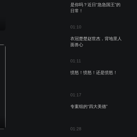
是你吗？近日“急急国王”的
日常！
01:10
衣冠楚楚赵世杰，背地里人
面兽心
01:11
愤怒！愤怒！还是愤怒！
01:17
专案组的“四大美德”
01:28