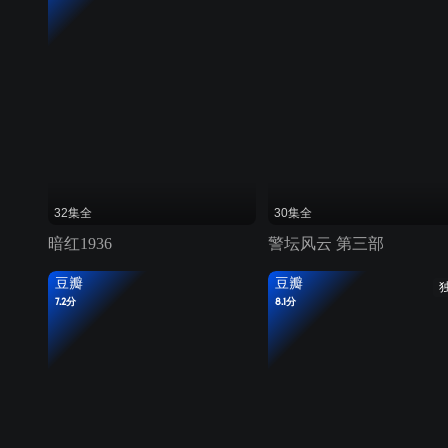
32集全
30集全
暗红1936
警坛风云 第三部
豆瓣
豆瓣
7.2分
8.1分