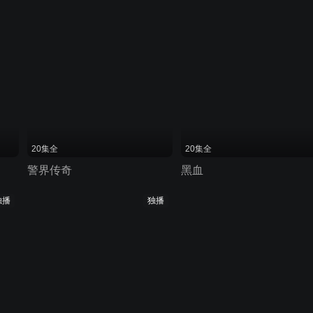
20集全
20集全
警界传奇
黑血
独播
独播