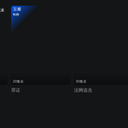
豆瓣
试看
8.1分
20集全
30集全
罪证
法网追击