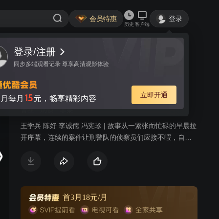
会员特惠
登录
历史
客户端
视频
讨论
欲望狙击
简介
警匪
刑侦
罪案
王学兵 陈好 李诚儒 冯宪珍 | 故事从一紧张而忙碌的早晨拉
开序幕，连续的案件让刑警队的侦察员们应接不暇，自
杀、他杀、抢动、盗窃等谁也想不到，表面上毫无关系的
件件案子，却串联掩盖着一个将震撼整个城市的大阴谋。
就在破案的紧急关口，当地首富葛振海的一百万现金忽然
被人从股市里划走，取款人当天被杀，年青的侦察员丁晓
雷奉命调查此案，在艰难的侦察中发现嫌疑人李少非竟敢
首3月18元/月
是葛振海三十多年前被父亲抛弃的亲兄弟。就在丁晓雷意