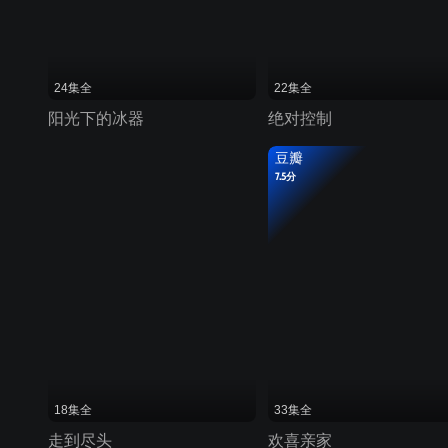
24集全
22集全
阳光下的冰器
绝对控制
豆瓣
7.5分
18集全
33集全
走到尽头
欢喜亲家