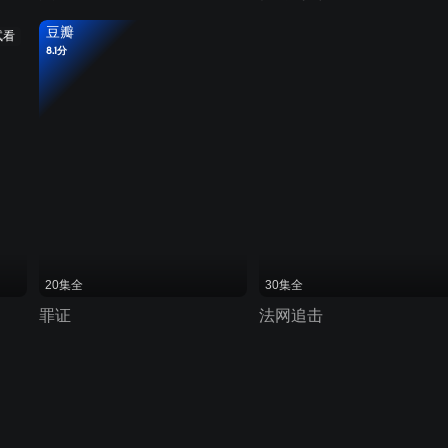
豆瓣
试看
8.1分
20集全
30集全
罪证
法网追击