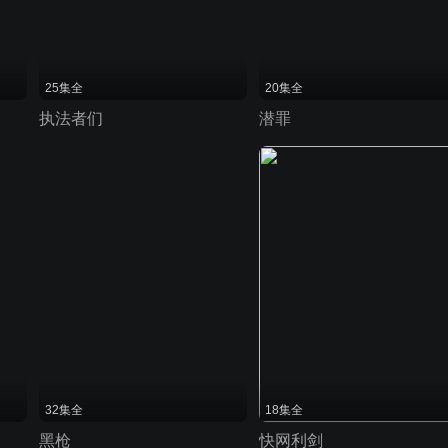
25集全
20集全
执法者们
潜罪
32集全
18集全
黑枪
快网利剑