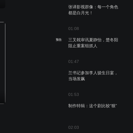
张译影视群像：每一个角色
都是白月光！
01:08
三叉戟审讯夏静怡，楚冬阳
预告
阻止重案组抓人
01:47
兰书记参加李人骏生日宴，
当场发飙
01:53
制作特辑：这个剧比较“狠”
02:03