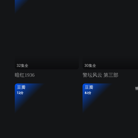
32集全
30集全
暗红1936
警坛风云 第三部
豆瓣
豆瓣
7.2分
8.1分