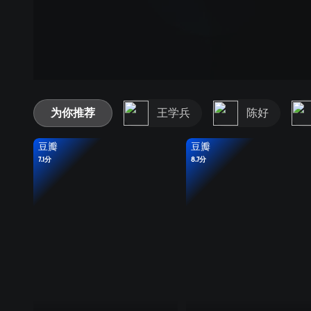
为你推荐
王学兵
陈好
豆瓣
豆瓣
7.1分
8.7分