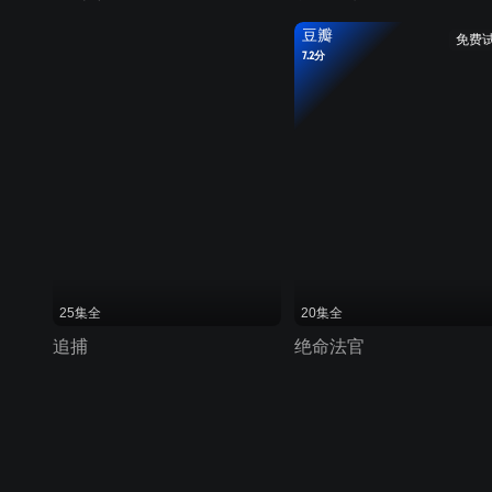
豆瓣
免费
7.2分
25集全
20集全
追捕
绝命法官