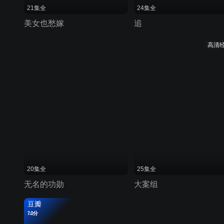
21集全
24集全
美女也愁嫁
追
高清
20集全
25集全
无名的功勋
大案组
豆瓣
7.0分