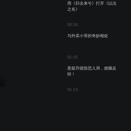
用《归去来兮》打开《以法
之名》
00:24
与外卖小哥的奇妙相处
01:15
悬疑升级惊恐入局，烧脑反
转！
01:13
宋哲审讯气场全开，顾开岩
吓得差点掉板凳了
01:07