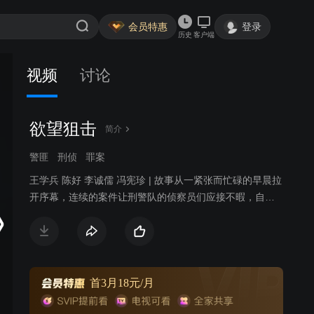
会员特惠
登录
历史
客户端
视频
讨论
欲望狙击
简介
警匪
刑侦
罪案
王学兵 陈好 李诚儒 冯宪珍 | 故事从一紧张而忙碌的早晨拉
开序幕，连续的案件让刑警队的侦察员们应接不暇，自
杀、他杀、抢动、盗窃等谁也想不到，表面上毫无关系的
件件案子，却串联掩盖着一个将震撼整个城市的大阴谋。
就在破案的紧急关口，当地首富葛振海的一百万现金忽然
被人从股市里划走，取款人当天被杀，年青的侦察员丁晓
雷奉命调查此案，在艰难的侦察中发现嫌疑人李少非竟敢
首3月18元/月
是葛振海三十多年前被父亲抛弃的亲兄弟。就在丁晓雷意