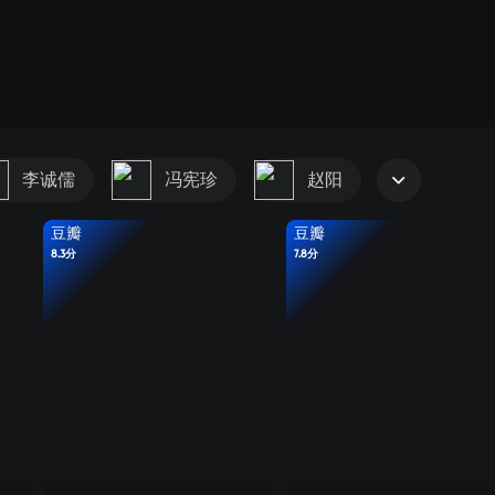
李诚儒
冯宪珍
赵阳
豆瓣
豆瓣
8.3分
7.8分