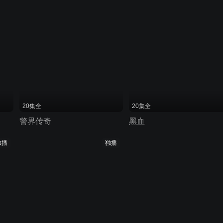
20集全
20集全
警界传奇
黑血
独播
独播