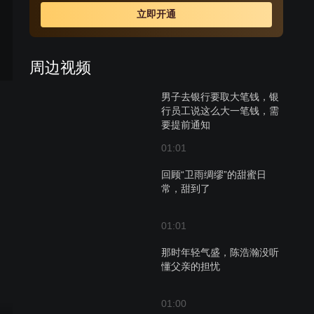
欲揭开这层面纱的将破未破之际，风云顿起。
立即开通
周边视频
男子去银行要取大笔钱，银
行员工说这么大一笔钱，需
要提前通知
01:01
回顾“卫雨绸缪”的甜蜜日
常，甜到了
01:01
那时年轻气盛，陈浩瀚没听
懂父亲的担忧
01:00