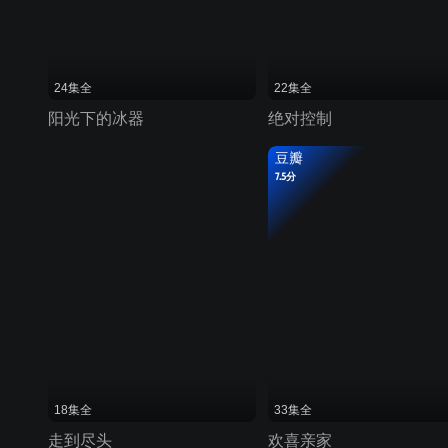
24集全
22集全
阳光下的冰器
绝对控制
豆瓣
7.5分
18集全
33集全
走到尽头
欢喜亲家