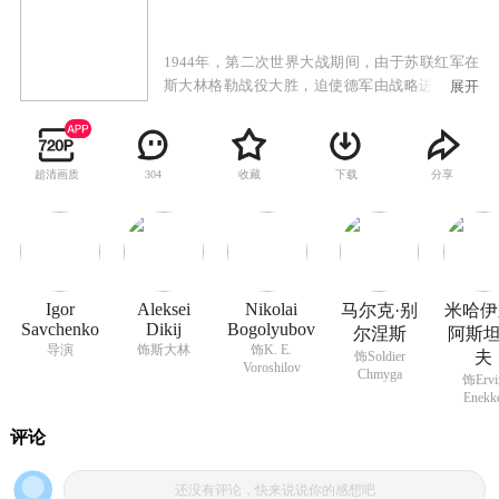
1944年，第二次世界大战期间，由于苏联红军在
斯大林格勒战役大胜，迫使德军由战略进攻转入
展开
战略防守。苏联红军为了取得反法西斯全面胜
利，全力向德军进攻。克罗地亚是德军重点防守
地域，希特勒命令德军中将西蒙将军——工事修
超清画质
收藏
下载
分享
304
建专家防守该地，并在据点前修建了当时最坚固
的防线，企图阻止苏联红军前进。苏军统帅斯大
林命令不惜一切代价，必须攻破该防线，彻底打
垮敌人。于是激烈的战斗打响了，双方各出动了
三千辆坦克一千多架飞机和二十多万人参加战
斗。苏联红军把这次战役称作第三次打击，是第
Igor
Aleksei
Nikolai
马尔克·别
米哈伊
二次世界大战中著名的战役之一。
Savchenko
Dikij
Bogolyubov
尔涅斯
阿斯
导演
饰斯大林
饰K. E.
夫
饰Soldier
Voroshilov
Chmyga
饰Ervi
Enekk