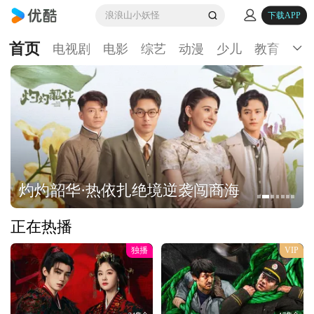
浪浪山小妖怪
下载APP
首页
电视剧
电影
综艺
动漫
少儿
教育
生
灼灼韶华·热依扎绝境逆袭闯商海
正在热播
独播
VIP