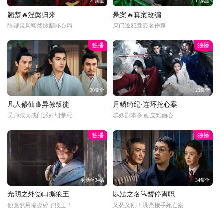
24集全
17集全
翘楚🔥涅槃归来
悬案🔥真案改编
陈都灵周翊然掀翻野心局
灭门逃犯竟变名作家
独播
独播
30集全
29集全
凡人修仙🩸异教叛徒
月鳞绮纪·连环挖心案
吴师叔大战门派奸细惨死
群妖剧本杀 画皮难画心
独播
独播
更新至34话
34集全
光阴之外🐺口撕狼王
以法之名🔍暂停离职
他竟然用嘴撕碎了狼王！
又怂又刚！洪亮接手死亡案