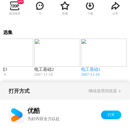
超清画质
收藏
下载
分享
73
选集
29:58
29:56
29:36
础3
电工基础2
电工基础1
1-19
2007-11-19
2007-11-19
打开方式
继续使用浏览器
Copyright©
2026
优酷 youku.com
版权所有
京ICP备06050721号-1
优酷
打开
为好内容全力以赴