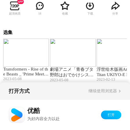
超清画质
收藏
下载
分享
18
选集
00:47
01:37
Transformers - Rise of th
劇場アニメ「青春ブタ
浮世绘木版画Attac
e Beasts _ 'Prime Meets
Titan UKIYO-E P
野郎はおでかけシスタ
Primal' Clip (2023 Movi
2023-05-08
2023-02-13
2023-05-08
ーの夢を見ない」本予
e)
告｜6月23日(金)公開
打开方式
继续使用浏览器
Copyright©
2026
优酷 youku.com
版权所有
京ICP备06050721号-1
优酷
打开
为好内容全力以赴