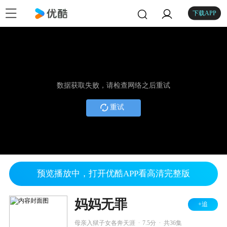
下载APP
数据获取失败，请检查网络之后重试
重试
预览播放中，打开优酷APP看高清完整版
妈妈无罪
+追
.
.
母亲入狱子女各奔天涯
7.5分
共36集