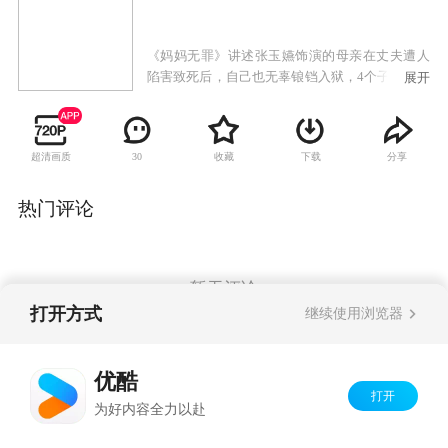
《妈妈无罪》讲述张玉嬿饰演的母亲在丈夫遭人
陷害致死后，自己也无辜锒铛入狱，4个子女则各
展开
自奔天涯，20年后一家人才终于团圆的故事。
超清画质
收藏
下载
分享
30
热门评论
暂无评论
打开方式
继续使用浏览器
Copyright©
2026
优酷 youku.com
版权所有
优酷
京ICP备06050721号-1
打开
为好内容全力以赴