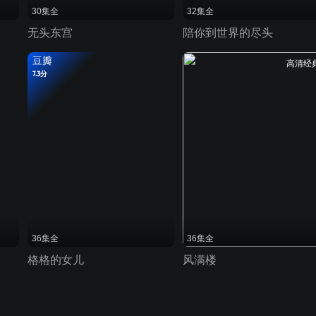
30集全
32集全
无头东宫
陪你到世界的尽头
豆瓣
高清经
7.3分
36集全
36集全
格格的女儿
风满楼