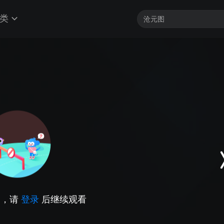
类
因，请
登录
后继续观看