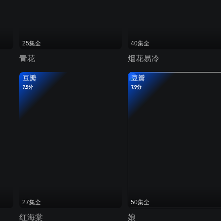
25集全
40集全
青花
烟花易冷
豆瓣
豆瓣
7.5分
7.9分
27集全
50集全
红海棠
娘