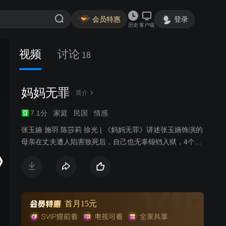
会员特惠
登录
历史
客户端
视频
讨论
18
妈妈无罪
简介
7.1分
家庭
民国
情感
张玉嬿 施羽 陈莎莉 徐光 | 《妈妈无罪》讲述张玉嬿饰演的
母亲在丈夫遭人陷害致死后，自己也无辜锒铛入狱，4个子
女则各自奔天涯，20年后一家人才终于团圆的故事。
首月15元