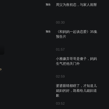
周父为救初恋，与家人闹掰
预告
00:30
《和妈妈一起谈恋爱》35集
预告
预告片
01:57
小雅嫌弃哥哥是傻子，妈妈
生气把他关门外
P
02:59
婆婆眼睛都瞎了，才知道儿
媳妇的好，跪着给儿媳妇道
歉
03:52