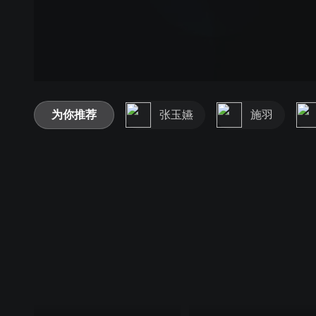
为你推荐
张玉嬿
施羽