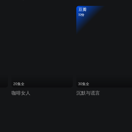
豆瓣
7.7分
20集全
30集全
咖啡女人
沉默与谎言