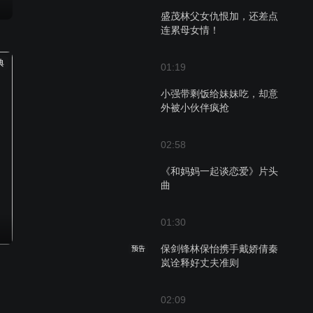
盛茂林父女仇恨加，还差点
连累母女情！
典
01:19
小强带剩饭给妹妹吃，却意
外被小伙伴疯抢
02:58
《和妈妈一起谈恋爱》片头
曲
01:30
保剑锋林保怡携手戴娇倩秦
预告
岚诠释好丈夫准则
02:09