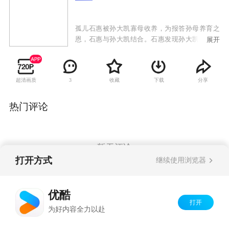
孤儿石惠被孙大凯寡母收养，为报答孙母养育之
恩，石惠与孙大凯结合。石惠发现孙大凯嗜赌，
展开
在与孙大凯离婚后又被孙大凯强奸，孙大凯因此
入狱，此后，石惠接受了崔文军的求爱。面对崔
母的挑剔和事业的坎坷，石惠顽强拼搏，并生下
超清画质
收藏
下载
分享
3
女儿瑶瑶。崔母意外发现瑶瑶原是孙大凯的女
儿，要求崔文军立刻离婚。石惠带瑶瑶离开了。
石惠艰难创业，服装生意蒸蒸日上，崔母重病，
热门评论
石惠在身旁精心照顾，崔母深受感动，反过来撮
合石惠和崔文军复婚。瑶瑶得了重病必须换肝，
符合条件的崔文军逃走，石惠被迫找到孙大凯，
换肝手术成功，但瑶瑶失明了。一直暗恋石惠的
暂无评论
大款潘国庆破产后自杀，石惠将他救下来，却因
打开方式
继续使用浏览器
经济纠纷被调查，孙大凯出面证实，其实是林芳
所为，石惠被洗脱嫌疑。石惠的大爱与宽容感动
Copyright©
2026
优酷 youku.com
版权所有
了所有人，潘国庆也在石惠的劝说下去寻找一直
优酷
京ICP备06050721号-1
深爱他的林芳。
打开
为好内容全力以赴