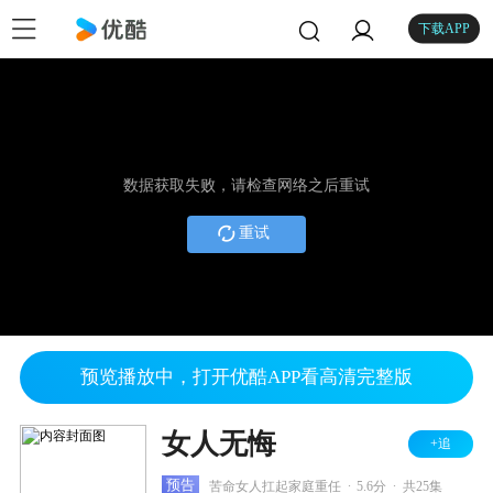
下载APP
数据获取失败，请检查网络之后重试
重试
预览播放中，打开优酷APP看高清完整版
女人无悔
+追
.
.
预告
苦命女人扛起家庭重任
5.6分
共25集