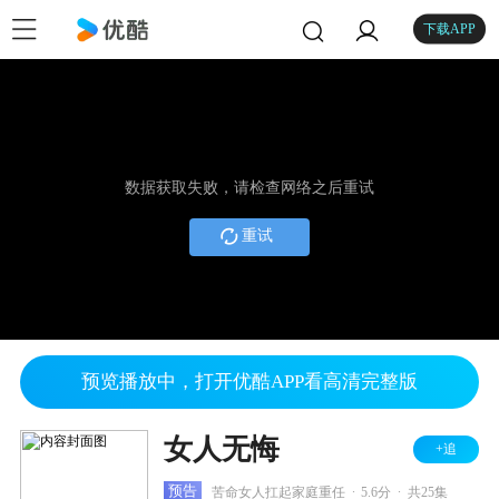
下载APP
数据获取失败，请检查网络之后重试
重试
预览播放中，打开优酷APP看高清完整版
女人无悔
+追
.
.
预告
苦命女人扛起家庭重任
5.6分
共25集