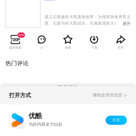
孤儿石惠被孙大凯寡母收养，为报答孙母养育之
恩，石惠与孙大凯结合。石惠发现孙大凯嗜赌，
展开
在与孙大凯离婚后又被孙大凯强奸，孙大凯因此
入狱，此后，石惠接受了崔文军的求爱。面对崔
母的挑剔和事业的坎坷，石惠顽强拼搏，并生下
超清画质
收藏
下载
分享
13
女儿瑶瑶。崔母意外发现瑶瑶原是孙大凯的女
儿，要求崔文军立刻离婚。石惠带瑶瑶离开了。
石惠艰难创业，服装生意蒸蒸日上，崔母重病，
热门评论
石惠在身旁精心照顾，崔母深受感动，反过来撮
合石惠和崔文军复婚。瑶瑶得了重病必须换肝，
符合条件的崔文军逃走，石惠被迫找到孙大凯，
换肝手术成功，但瑶瑶失明了。一直暗恋石惠的
暂无评论
大款潘国庆破产后自杀，石惠将他救下来，却因
打开方式
继续使用浏览器
经济纠纷被调查，孙大凯出面证实，其实是林芳
所为，石惠被洗脱嫌疑。石惠的大爱与宽容感动
Copyright©
2026
优酷 youku.com
版权所有
了所有人，潘国庆也在石惠的劝说下去寻找一直
优酷
京ICP备06050721号-1
深爱他的林芳。
打开
为好内容全力以赴