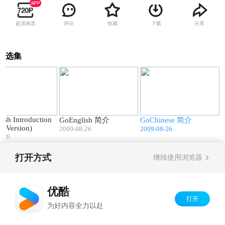
超清画质
评论
收藏
下载
分享
选集
03:31
03:31
03:44
ish Introduction
GoEnglish 简介
GoChinese 简介
sh Version)
2009-08-26
2009-08-26
8-26
打开方式
继续使用浏览器
Copyright©
2026
优酷 youku.com
版权所有
京ICP备06050721号-1
优酷
打开
为好内容全力以赴