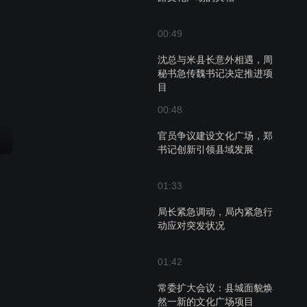
00:49
沈总与米县长意外相遇，周
秘书急传魏书记决定推进项
目
00:48
官员争议建设文化广场，郑
书记创新引领县域发展
01:33
局长紧急调动，局内紧急行
动应对突发状况
01:42
常委扩大会议：县城面貌焕
然一新的文化广场项目