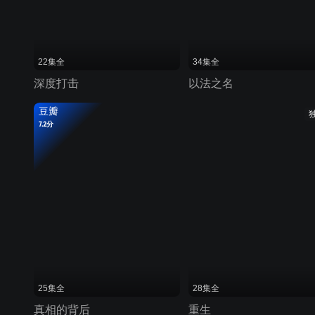
22集全
34集全
深度打击
以法之名
豆瓣
7.2分
25集全
28集全
真相的背后
重生