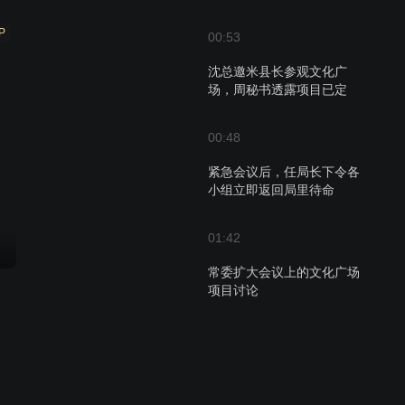
P
00:53
沈总邀米县长参观文化广
场，周秘书透露项目已定
00:48
紧急会议后，任局长下令各
小组立即返回局里待命
01:42
常委扩大会议上的文化广场
项目讨论
01:11
老陈质疑文化广场建设，米
县长：时机不成熟？