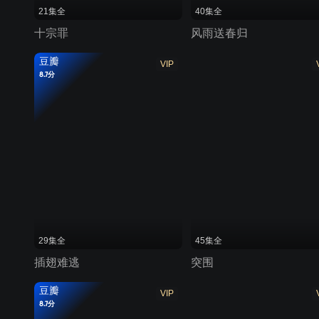
21集全
40集全
十宗罪
风雨送春归
豆瓣
VIP
8.7分
29集全
45集全
插翅难逃
突围
豆瓣
VIP
8.7分