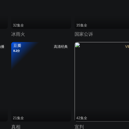
32集全
35集全
冰雨火
国家公诉
豆瓣
独播
高清经典
VI
8.2分
21集全
42集全
真相
宣判