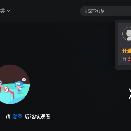
类
3
首
因，请
登录
后继续观看