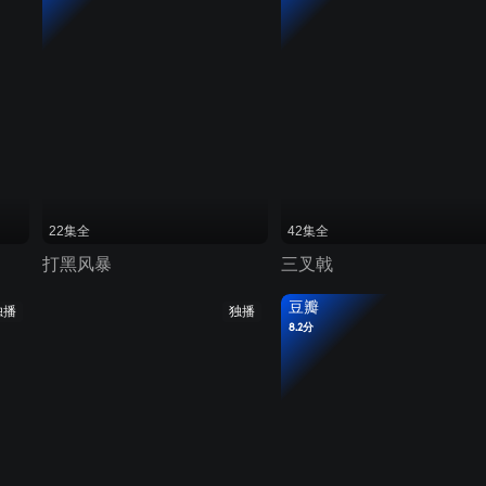
22集全
42集全
打黑风暴
三叉戟
豆瓣
独播
独播
8.2分