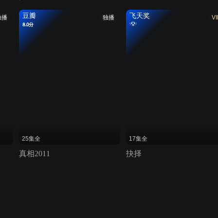
豆瓣
飞天奖
独播
独播
VI
8.0分
25集全
17集全
真相2011
抉择