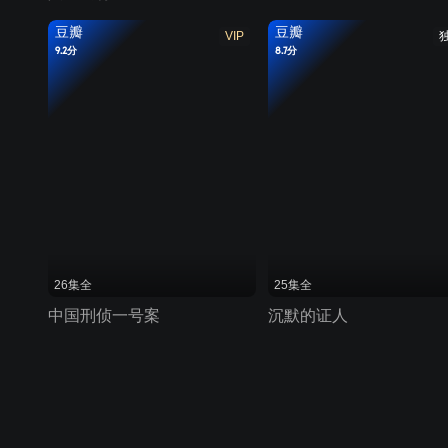
豆瓣
豆瓣
VIP
9.2分
8.7分
26集全
25集全
中国刑侦一号案
沉默的证人