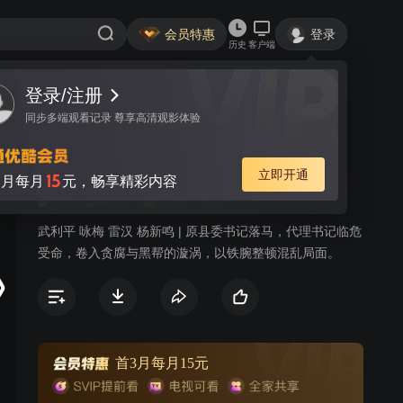
会员特惠
登录
历史
客户端
登录/注册
视频
讨论
90
同步多端观看记录 尊享高清观影体验
县委书记
简介
立即开通
15
月每月
元，畅享精彩内容
556
8.2分
7.6分
剧情
武利平 咏梅 雷汉 杨新鸣 | 原县委书记落马，代理书记临危
受命，卷入贪腐与黑帮的漩涡，以铁腕整顿混乱局面。
首3月每月15元