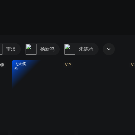
雷汉
杨新鸣
朱德承
飞天奖
独播
VIP
VI