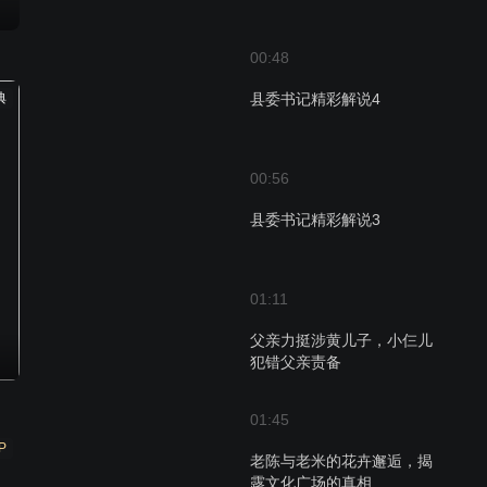
00:48
典
县委书记精彩解说4
00:56
县委书记精彩解说3
01:11
父亲力挺涉黄儿子，小仨儿
犯错父亲责备
01:45
P
老陈与老米的花卉邂逅，揭
露文化广场的真相