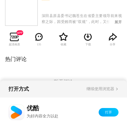
深田县原县委书记魏苍生在省委主要领导前来视
察之际，因受贿而被“双规”，此时，又恰逢一违
展开
纪厂爆炸，死伤数人，影响极大。省、市委领导
十分重视，严令各级干部及有关部门务必尽快查
清案情，妥善做好善后工作。原县长米树林临危
超清画质
收藏
下载
分享
135
任命代理书记，一时众说纷纭，意见私怨齐出；
下属干部拉帮结派；处处抵制，米树林处于一场
政治斗争的旋涡之中，工作难以顺利开展。趁政
热门评论
府班子混乱，不法企业大钻空子，侵吞国家利
益；一些机要部门领导公然买官卖官，黑社会团
伙也肆无忌禅，威胁政府官员，公开杀人行凶，
局面一片混乱。见此情景，米树林以惊人的魄
暂无评论
力，力排一切干扰，带领公安局长及有关部门彻
打开方式
继续使用浏览器
查案情，同时厉行整顿社会秩序。然而，深田县
的问题仿佛根深蒂固，错综复杂的人事关系更像
Copyright©
2026
优酷 youku.com
版权所有
是一张无形之网。
优酷
京ICP备06050721号-1
打开
为好内容全力以赴