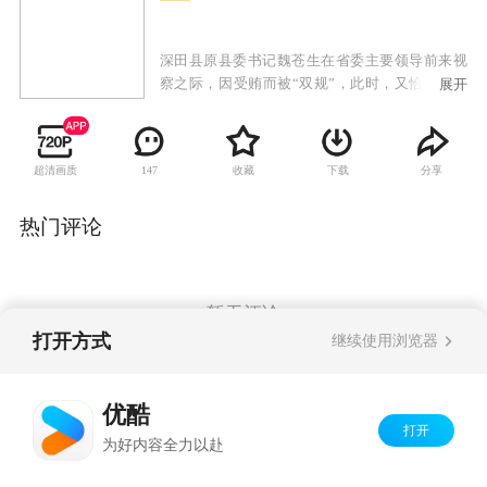
深田县原县委书记魏苍生在省委主要领导前来视
察之际，因受贿而被“双规”，此时，又恰逢一违
展开
纪厂爆炸，死伤数人，影响极大。省、市委领导
十分重视，严令各级干部及有关部门务必尽快查
清案情，妥善做好善后工作。原县长米树林临危
超清画质
收藏
下载
分享
147
任命代理书记，一时众说纷纭，意见私怨齐出；
下属干部拉帮结派；处处抵制，米树林处于一场
政治斗争的旋涡之中，工作难以顺利开展。趁政
热门评论
府班子混乱，不法企业大钻空子，侵吞国家利
益；一些机要部门领导公然买官卖官，黑社会团
伙也肆无忌禅，威胁政府官员，公开杀人行凶，
局面一片混乱。见此情景，米树林以惊人的魄
暂无评论
力，力排一切干扰，带领公安局长及有关部门彻
打开方式
继续使用浏览器
查案情，同时厉行整顿社会秩序。然而，深田县
的问题仿佛根深蒂固，错综复杂的人事关系更像
Copyright©
2026
优酷 youku.com
版权所有
是一张无形之网。
优酷
京ICP备06050721号-1
打开
为好内容全力以赴