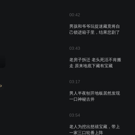
00:42
男孩和爷爷玩捉迷藏竟将自
己锁进箱子里，结果悲剧了
03:43
老房子拆迁 老头死活不肯搬
走 原来地底下藏有宝藏
03:17
P
男人半夜刨开地板居然发现
一口神秘古井
03:54
老人为挖出慈禧宝藏，带上
一家三口轮番上阵