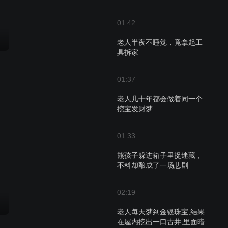
01:42
老人半夜不睡觉，竟拿起工
具拆家
01:37
老人几十年都会做着同一个
挖宝发财梦
01:33
熊孩子躲进箱子里捉迷藏，
不料却酿成了一场悲剧
02:19
老人每天梦到金银珠宝,结果
在屋内挖出一口古井,里面暗