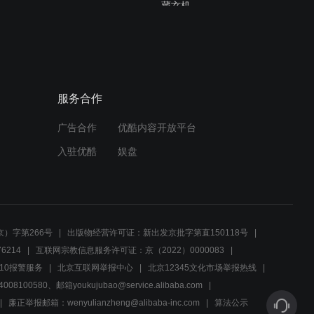
藏玄机
01:45
淘气孙子和爷爷玩躲猫猫,直
接藏在了箱子里,结果悲剧发
生了
服务合作
01:29
广告合作
优酷内容开放平台
调皮小孩捉弄爷爷，反被锁
在箱子里，结果悲剧了
入驻优酷
娱盘
02:51
大爷一个梦做几十年，挖开
家里的神秘古井，瞬间惊呆
）字第266号
出版物经营许可证：新出发京批字第直150118号
了
6214
互联网宗教信息服务许可证：京（2022）0000083
02:01
10报警服务
北京互联网举报中心
北京12345文化市场举报热线
00580、邮箱youkujubao@service.alibaba.com
贪玩小孙子把爷爷的古董当
弹珠玩，结果被古董商掉包
廉正举报邮箱：wenyulianzheng@alibaba-inc.com
算法公示