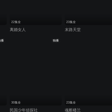
22集全
23集全
离婚女人
末路天堂
独播
独播
30集全
23集全
民国少年侦探社
魂断楼兰