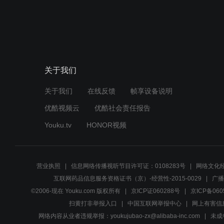
关于我们
关于我们
在线反馈
帧享设备说明
优酷视频云
优酷社会责任报告
Youku.tv
HONOR视频
营业执照
信息网络传播视听节目许可证：0108283号
网络文化经
互联网药品信息服务资格证书（京）-经营性-2015-0029
广播
©2006-现在 Youku.com 版权所有
京ICP证060288号
京ICP备060
扫黄打非举报入口
中国互联网举报中心
网上有害信
网络内容从业者违规举报：youkujubao-zx@alibaba-inc.com
未成年