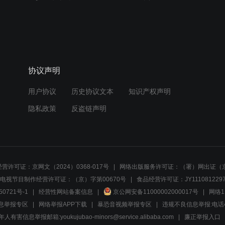
协议声明
用户协议
历史协议文本
知识产权声明
隐私政策
反盗链声明
营许可证：京网文（2024）0368-017号
网络出版服务许可证：（署）网出证（京
电视节目制作经营许可证：（京）字第00670号
食品经营许可证：JY1110812297
50721号-1
经营性网站备案信息
京公网安备11000002000017号
网络1
息举报专区
网络举报APP下载
暴恐音视频举报专区
违规不良信息举报:电话40081
人有害信息举报邮箱:youkujubao-minors@service.alibaba.com
廉正举报入口