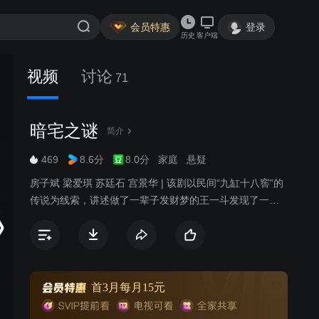
会员特惠
登录
历史
客户端
视频
讨论
71
暗宅之谜
简介
469
8.6分
8.0分
家庭
悬疑
房子斌 梁爱琪 苏廷石 宫景华 | 该剧以民间“九缸十八窖”的
传说为线索，讲述做了一辈子发财梦的王一斗发现了一口
藏在自家房子里的古井后，鬼迷心窍地开始了疯狂挖宝行
动的故事。
首3月每月15元