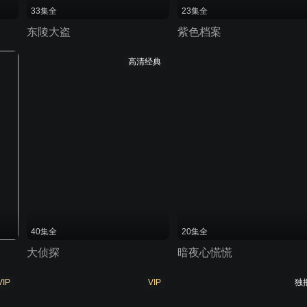
33集全
23集全
东陵大盗
紫色档案
高清经典
40集全
20集全
大侦探
暗夜心慌慌
VIP
VIP
独