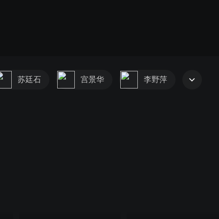
苏廷石
宫景华
李野萍