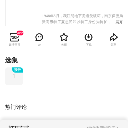
1948年5月，我江阴地下党遭受破坏，南京保密局
派高级特工夏忠民和以特工身份为掩护，实则为
展开
代号“江南雨”的中共地下党员冷梅来到江阴要
塞，企图顺藤摸瓜，查出江阴要塞的地下党组
织。此时，长期潜伏、战斗在国民党军队内部的
超清画质
收藏
下载
分享
20
中共地下党员唐秉琳、唐秉煜和武广仁等人与江
阴要塞的国民党军统特务们展开了一场场扑朔迷
离、险象环生、斗智斗勇，大起大落的生死较
选集
量。他们虽然性格迥异，命运不同，但是都对党
预告
的事业忠心赤胆，至死不渝。他们是真正的无名
1
英雄，他们为新中国的建立立下了不朽的特殊功
勋。
热门评论