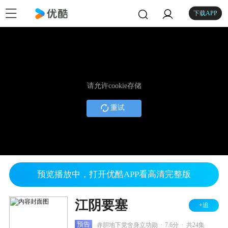
下载APP
请允许cookie存储
重试
预览播放中，打开优酷APP看高清完整版
江阴要塞
+追
.
.
预告
赤胆地下党舍身立功勋
7.6分
共24集