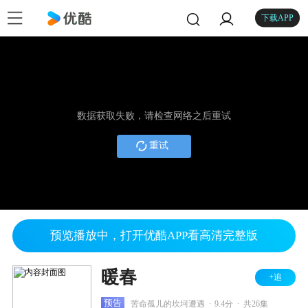
下载APP
数据获取失败，请检查网络之后重试
重试
预览播放中，打开优酷APP看高清完整版
暖春
+追
.
.
预告
苦命孤儿的坎坷遭遇
9.4分
共26集