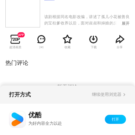
该剧根据同名电影改编，讲述了孤儿小花被善良
的宝柱爹收养以后，面对叔叔和婶娘的反对，她
展开
用自己的宽容和善良感动了周围人以及家人，长
大成人后的她选择做一名乡村教师回报家乡的故
事。
超清画质
收藏
下载
分享
241
热门评论
暂无评论
打开方式
继续使用浏览器
Copyright©
2026
优酷 youku.com
版权所有
优酷
京ICP备06050721号-1
打开
为好内容全力以赴