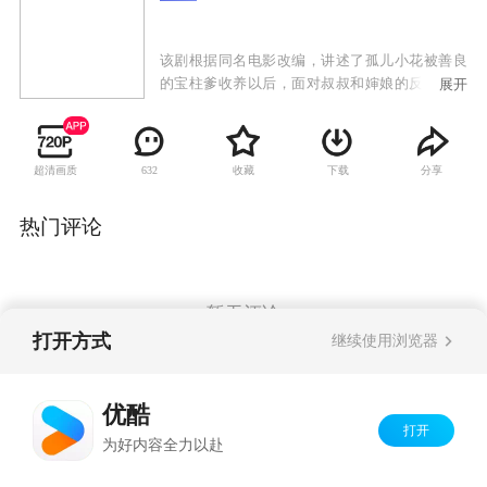
该剧根据同名电影改编，讲述了孤儿小花被善良
的宝柱爹收养以后，面对叔叔和婶娘的反对，她
展开
用自己的宽容和善良感动了周围人以及家人，长
大成人后的她选择做一名乡村教师回报家乡的故
事。
超清画质
收藏
下载
分享
632
热门评论
暂无评论
打开方式
继续使用浏览器
Copyright©
2026
优酷 youku.com
版权所有
优酷
京ICP备06050721号-1
打开
为好内容全力以赴