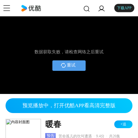
下载APP
数据获取失败，请检查网络之后重试
重试
预览播放中，打开优酷APP看高清完整版
暖春
+追
.
.
预告
苦命孤儿的坎坷遭遇
9.4分
共26集