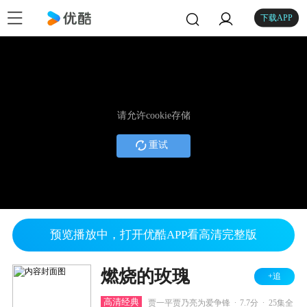
下载APP
请允许cookie存储
重试
预览播放中，打开优酷APP看高清完整版
燃烧的玫瑰
+追
.
.
高清经典
贾一平贾乃亮为爱争锋
7.7分
25集全