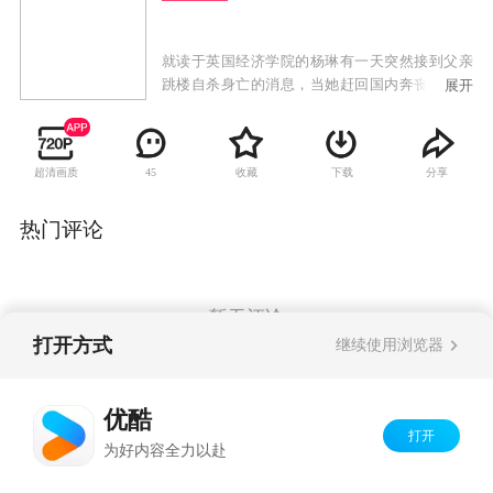
就读于英国经济学院的杨琳有一天突然接到父亲
跳楼自杀身亡的消息，当她赶回国内奔丧时，发
展开
现母亲李玉华也发疯了，更悲惨的是一笔巨额债
款正等着她来偿还。不相信父亲会自杀的杨琳隐
瞒真实身份，成功通过东祥海运公司招募。她怀
超清画质
收藏
下载
分享
45
疑父亲的死与公司董事长罗东祥有关，进入公司
暗中调查父亲生前与东祥海运公司之间的商务往
来机密数据，几次差点被人识破，但屡屡化险为
热门评论
夷。在这段期间，有两位男士江海洋和罗峥不约
而同爱上了杨琳，让她面临工作与爱情两难的困
境。
暂无评论
打开方式
继续使用浏览器
Copyright©
2026
优酷 youku.com
版权所有
优酷
京ICP备06050721号-1
打开
为好内容全力以赴